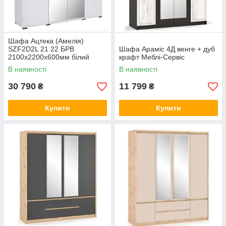
Шафа Ацтека (Амелія)
SZF2D2L 21 22 БРВ
Шафа Араміс 4Д венге + дуб
2100x2200x600мм білий
крафт Меблі-Сервіс
глянець + венге магія
В наявності
В наявності
30 790
11 799
₴
₴
Купити
Купити