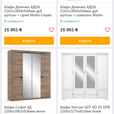
Шафа Домініка 4Д2Ш
Шафа Домініка 4Д2Ш
2162х1859х544мм дуб
2162х1859х544мм дуб
артісан + сірий Меблі-Сервіс
артісан + шампань Меблі-
Сервіс
В наявності
В наявності
15 851
15 851
₴
₴
Купити
Купити
Шафа Софія 4Д
Шафа Кентукі SZF 6D 2S БРВ
2206х1962х536мм венге
2250х2275х610мм білий