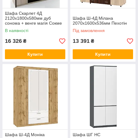
Шафа Скарлет 4Д
2120х1800х580мм дуб
Шафа Ш-4Д Мілана
сонома + венге магія Сокме
2070х1600х536мм Пехотін
В наявності
Під замовлення
16 326
13 391
₴
₴
Купити
Купити
Шафа Ш-4Д Моніка
Шафа ШГ НС