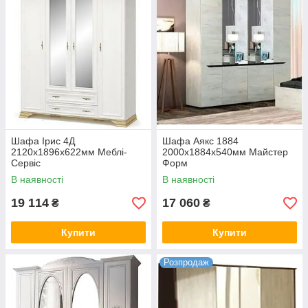
Шафа Ірис 4Д
Шафа Аякс 1884
2120х1896х622мм Меблі-
2000х1884х540мм Майстер
Сервіс
Форм
В наявності
В наявності
19 114
17 060
₴
₴
Купити
Купити
Розпродаж