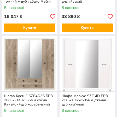
темний + дуб табако Меблі-
альпійський
Сервіс
В наявності
В наявності
16 047
33 890
₴
₴
Купити
Купити
Шафа Коен 2 SZF4D2S БРВ
Шафа Маркус SZF 4D БРВ
2080х2140х565мм сосна
2115х1965х605мм джанні +
Каньйон+дуб корабельний
дуб кам'яний
В наявності
В наявності