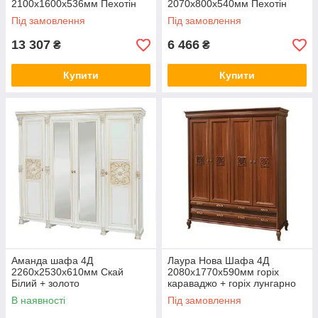
2100х1600х536мм Пехотін
2070х800х540мм Пехотін
Під замовлення
Під замовлення
13 307
6 466
₴
₴
Купити
Купити
Аманда шафа 4Д
Лаура Нова Шафа 4Д
2260х2530х610мм Скай
2080х1770х590мм горіх
Білий + золото
караваджо + горіх лунгарно
Скай
В наявності
Під замовлення