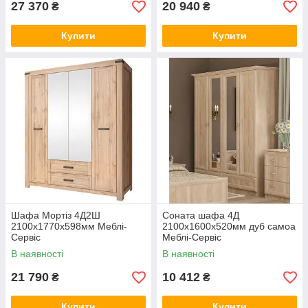
27 370
20 940
₴
₴
Купити
Купити
Шафа Мортіз 4Д2Ш
Соната шафа 4Д
2100х1770х598мм Меблі-
2100х1600х520мм дуб самоа
Сервіс
Меблі-Сервіс
В наявності
В наявності
21 790
10 412
₴
₴
Купити
Купити