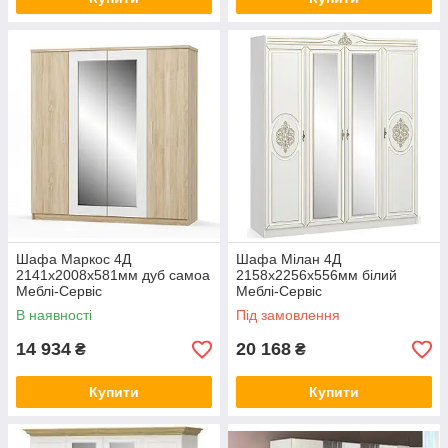
Шафа Маркос 4Д
Шафа Мілан 4Д
2141х2008х581мм дуб самоа
2158х2256х556мм білий
Меблі-Сервіс
Меблі-Сервіс
В наявності
Під замовлення
14 934
20 168
₴
₴
Купити
Купити