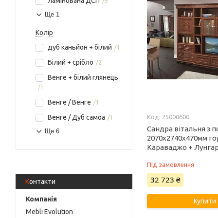
ламінована ДСП
9
Ще 1
Колір
дуб каньйон + білий
1
Білий + срібло
2
Венге + білий глянець
1
Венге / Венге
1
Венге / Дуб самоа
25000600
1
Сандра вітальня з 
Ще 6
2070х2740х470мм го
Караваджо + Лунга
Під замовлення
32 723 ₴
Контакти
Купити
Mebli Evolution