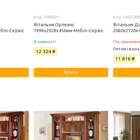
1080601
2402290
Вітальня Орлеанс
Вітальня Д
блі-Сервіс
1996х2928х456мм Меблі-Сервіс
2060х2720х
В наявності
Під замовлен
Оптом і в роз
12 324 ₴
11 816 ₴
Купити