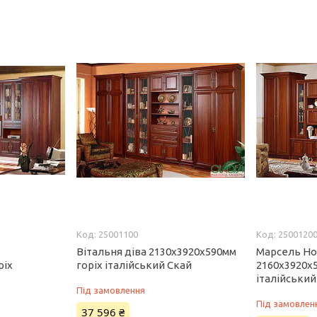
25001100
2500120
Вітальня діва 2130х3920х590мм
Марсель Но
ріх
горіх італійський Скай
2160х3920х
італійський
Під замовлення
Під замовлен
37 596 ₴