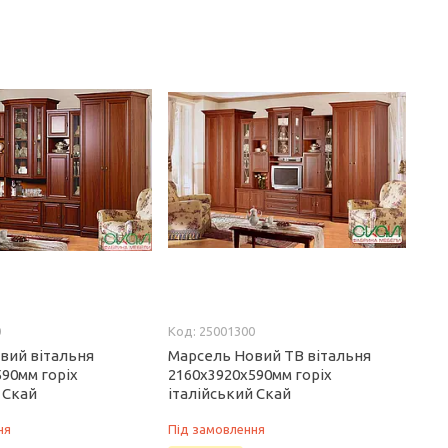
0
25001300
вий вітальня
Марсель Новий ТВ вітальня
590мм горіх
2160х3920х590мм горіх
 Скай
італійський Скай
ня
Під замовлення