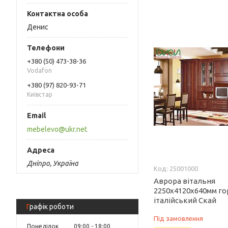
Денис
+380 (50) 473-38-36
Vodafon
+380 (97) 820-93-71
Київстар
mebelevo@ukr.net
Дніпро, Україна
25001000
Аврора вітальня
2250х4120х640мм го
італійський Скай
Графік роботи
Під замовлення
Понеділок
09:00
18:00