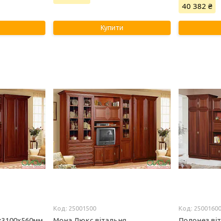
40 382 ₴
Купити
25001500
2500160
х3100х560мм
Мона Люкс вітальня
Полонез ві