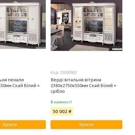
2
25000902
льня пенали
Верді вітальня вітрина
50мм Скай Білий +
2380х2750х550мм Скай Білий +
срібло
В наявності
50 002 ₴
Купити
Купити