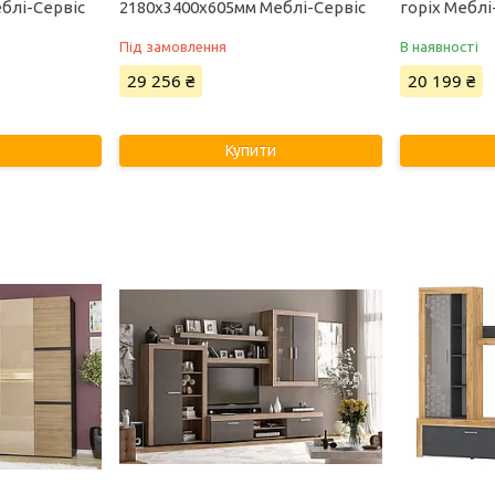
блі-Сервіс
2180х3400х605мм Меблі-Сервіс
горіх Меблі
Під замовлення
В наявності
29 256 ₴
20 199 ₴
Купити