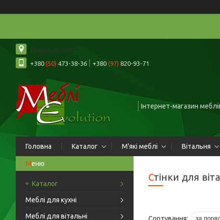
Дніпро, Україна
+380
(50)
473-38-36
+380
(97)
820-93-71
Інтернет-магазин меблів
Головна
Каталог
М'які меблі
Вітальня
Стінки для віт
Каталог
Меблі для кухні
Меблі для вітальні