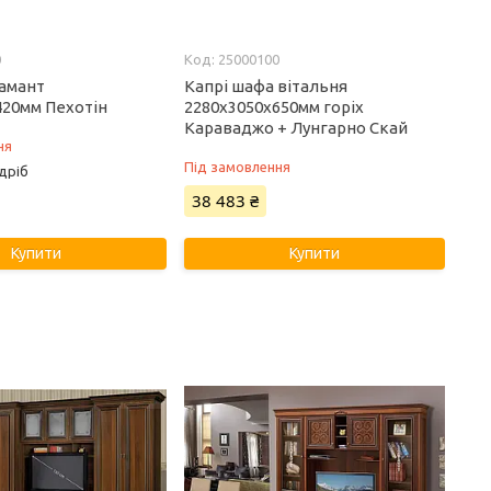
0
25000100
іамант
Капрі шафа вітальня
420мм Пехотін
2280х3050х650мм горіх
Караваджо + Лунгарно Скай
ня
Під замовлення
дріб
38 483 ₴
Купити
Купити