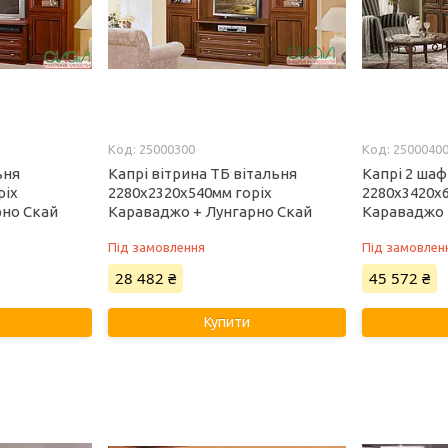
25000300
2500040
ьня
Капрі вітрина ТБ вітальня
Капрі 2 шаф
ріх
2280х2320х540мм горіх
2280х3420х
рно Скай
Караваджо + Лунгарно Скай
Караваджо 
Під замовлення
Під замовлен
28 482 ₴
45 572 ₴
Купити