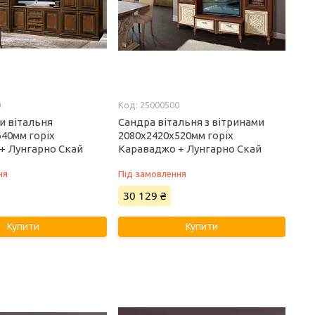
0
25000500
и вітальня
Сандра вітальня з вітринами
640мм горіх
2080х2420х520мм горіх
+ Лунгарно Скай
Караваджо + Лунгарно Скай
ня
Під замовлення
30 129 ₴
Купити
Купити