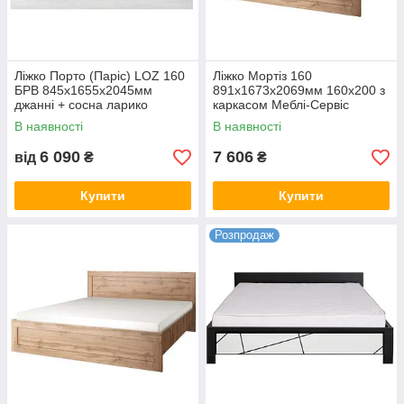
Ліжко Порто (Паріс) LOZ 160
Ліжко Мортіз 160
БРВ 845х1655х2045мм
891х1673х2069мм 160х200 з
джанні + сосна ларико
каркасом Меблі-Сервіс
В наявності
В наявності
6 090
7 606
від
₴
₴
Купити
Купити
Розпродаж