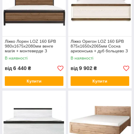
Ліжко Лорен LOZ 160 БРВ
Ліжко Орегон LOZ 160 БРВ
980х1675х2080мм венге
875х1650х2065мм Сосна
магія + монтеверде З
аризонська + дуб больцево З
каркасом Без каркаса, 18
каркасом Без каркаса, 18 З
В наявності
В наявності
каркасом
6 440
9 902
від
₴
від
₴
Купити
Купити