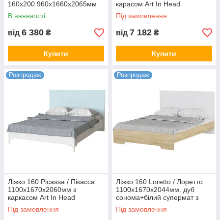
160х200 960х1660х2065мм
карасом Art In Head
В наявності
Під замовлення
6 380
7 182
від
₴
від
₴
Купити
Купити
Розпродаж
Розпродаж
Ліжко 160 Picassa / Пікасса
Ліжко 160 Loretto / Лоретто
1100x1670x2060мм з
1100x1670x2044мм. дуб
каркасом Art In Head
сонома+білий супермат з
каркасом Art In Head
Під замовлення
Під замовлення