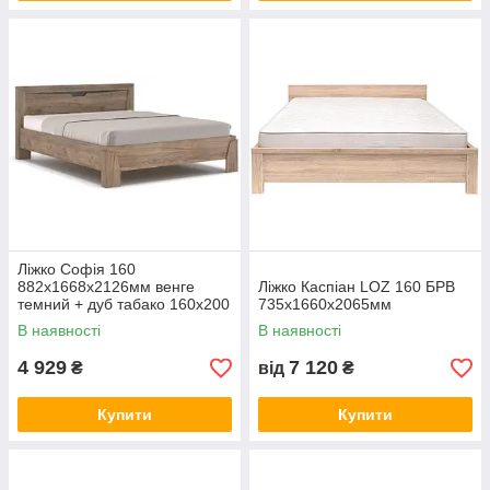
Ліжко Софія 160
882х1668х2126мм венге
Ліжко Каспіан LOZ 160 БРВ
темний + дуб табако 160х200
735х1660х2065мм
Меблі-Сервіс
В наявності
В наявності
4 929
7 120
₴
від
₴
Купити
Купити