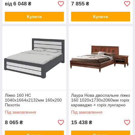
6 048
7 855
від
₴
₴
Купити
Купити
Ліжко 160 НС
Лаура Нова двоспальне ліжко
1040х1664х2132мм 160х200
160 1020х1730х2060мм горіх
Пехотін
караваджо + горіх лунгарно
Скай
Під замовлення
Під замовлення
8 065
15 438
₴
₴