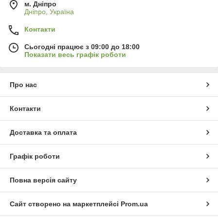
м. Дніпро
Дніпро, Україна
Види і типи двоспальних ліжок.
Контакти
1) за індивідуальним особливостям:
Сьогодні працює з 09:00 до 18:00
класична;
Показати весь графік роботи
з ящиками;
з підйомним механізмом;
Про нас
ліжко з м'яким узголів'ям і т. д.
Контакти
Ліжко з ящиками
Ці ліжка стануть одним з кращих виборів для сімей з
Доставка та оплата
дітьми, адже в них так багато місця!
Найкращі пропозиції цих ліжок можна знайти в розділі
Графік роботи
"
Ліжка з шухлядами
"
Повна версія сайту
Сайт створено на маркетплейсі
Prom.ua