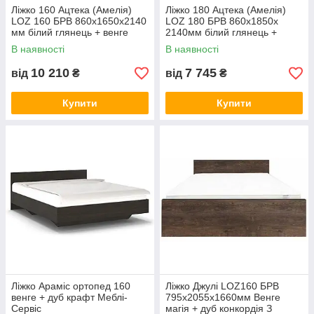
Ліжко 160 Ацтека (Амелія)
Ліжко 180 Ацтека (Амелія)
LOZ 160 БРВ 860х1650х2140
LOZ 180 БРВ 860х1850х
мм білий глянець + венге
2140мм білий глянець +
магія З каркасом Без
венге магія
В наявності
В наявності
каркаса, 18
10 210
7 745
від
₴
від
₴
Купити
Купити
Ліжко Араміс ортопед 160
Ліжко Джулі LOZ160 БРВ
венге + дуб крафт Меблі-
795х2055х1660мм Венге
Сервіс
магія + дуб конкордія З