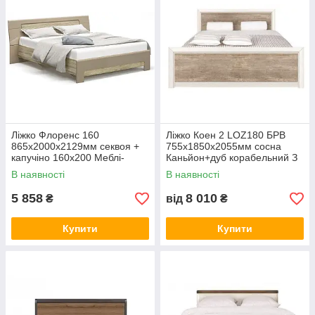
Ліжко Флоренс 160
Ліжко Коен 2 LOZ180 БРВ
865х2000х2129мм секвоя +
755х1850х2055мм сосна
капучіно 160х200 Меблі-
Каньйон+дуб корабельний З
Сервіс
каркасом Без каркаса, 18
В наявності
В наявності
5 858
8 010
₴
від
₴
Купити
Купити