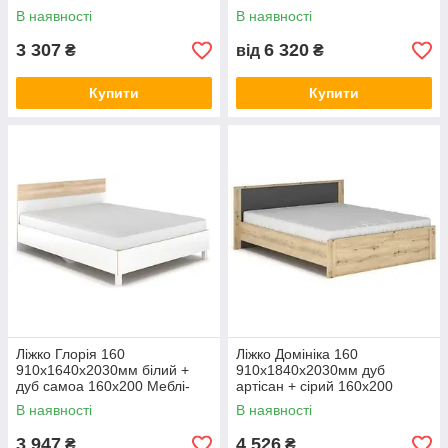
каркасом Без каркаса, 18
В наявності
В наявності
3 307
6 320
₴
від
₴
Купити
Купити
Ліжко Глорія 160
Ліжко Домініка 160
910х1640х2030мм білий +
910х1840х2030мм дуб
дуб самоа 160х200 Меблі-
артісан + сірий 160х200
Сервіс
Меблі-Сервіс
В наявності
В наявності
3 947
4 526
₴
₴