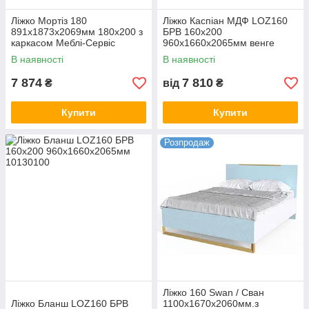
Ліжко Мортіз 180
Ліжко Каспіан МДФ LOZ160
891х1873х2069мм 180х200 з
БРВ 160х200
каркасом Меблі-Сервіс
960х1660х2065мм венге
магія/білий сніг
В наявності
В наявності
7 874
7 810
₴
від
₴
Купити
Купити
Розпродаж
Ліжко 160 Swan / Сван
Ліжко Бланш LOZ160 БРВ
1100x1670x2060мм.з