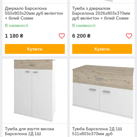
Дзеркало Барселона
Тумба з дзеркалом
550х803х20мм дуб велінгтон
Барселона 2026х803х370мм
+ білий Сокме
дуб велінгтон + білий Сокме
В наявності
В наявності
1 180
6 200
₴
₴
Купити
Купити
Тумба для взуття висока
Тумба Барселона 2Д 1Ш
Барселона 2Д 1Ш
511х803х370мм дуб