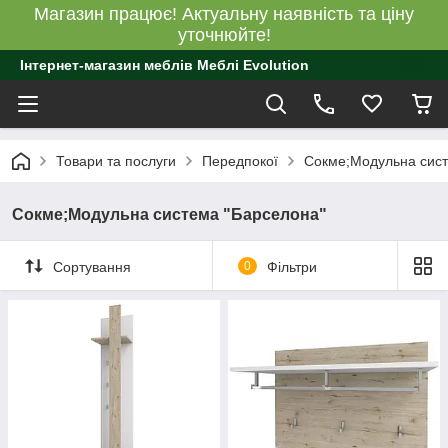
Магазин працює! Актуальну наявність та ціну
уточнюйте!
Інтернет-магазин меблів Меблі Evolution
Товари та послуги
Передпокої
Сокме;Модульна сист
Сокме;Модульна система "Барселона"
Сортування
0
Фільтри