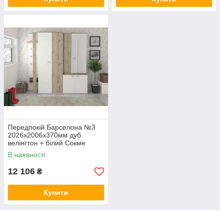
Передпокій Барселона №3
2026х2006х370мм дуб
велінгтон + білий Сокме
В наявності
12 106
₴
Купити