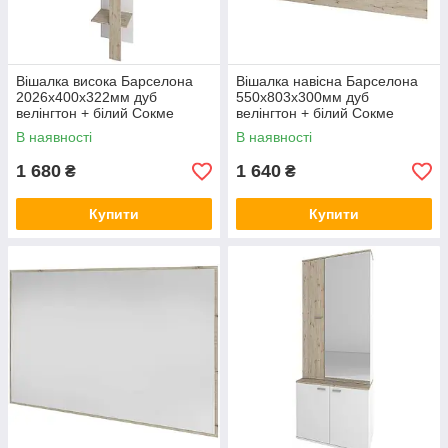
Вішалка висока Барселона
Вішалка навісна Барселона
2026х400х322мм дуб
550х803х300мм дуб
велінгтон + білий Сокме
велінгтон + білий Сокме
В наявності
В наявності
1 680
1 640
₴
₴
Купити
Купити