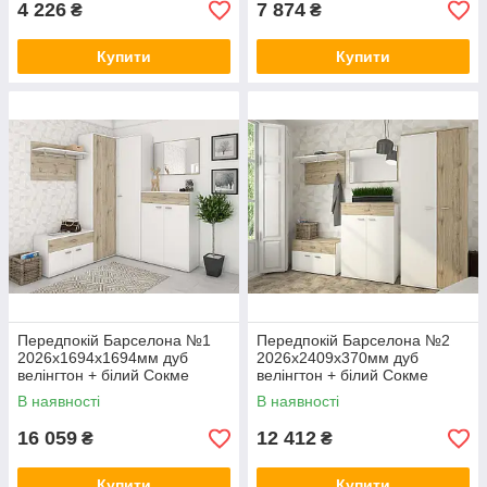
4 226
7 874
₴
₴
Купити
Купити
Передпокій Барселона №1
Передпокій Барселона №2
2026х1694х1694мм дуб
2026х2409х370мм дуб
велінгтон + білий Сокме
велінгтон + білий Сокме
В наявності
В наявності
16 059
12 412
₴
₴
Купити
Купити