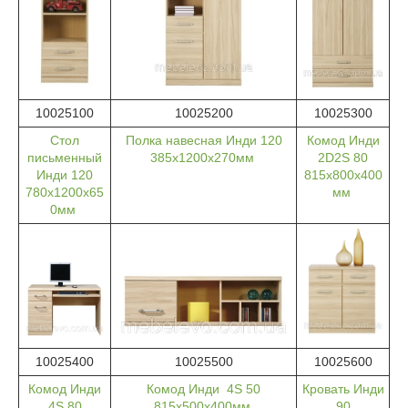
10025100
10025200
10025300
Стол
Полка навесная Инди 120
Комод Инди
письменный
385х1200х270мм
2D2S 80
Инди 120
815х800х400
780х1200х65
мм
0мм
10025400
10025500
10025600
Комод Инди
Комод Инди 4S 50
Кровать Инди
4S 80
815х500х400мм
90