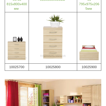
815х800х400
795х975х206
мм
5мм
10025700
10025800
10025900