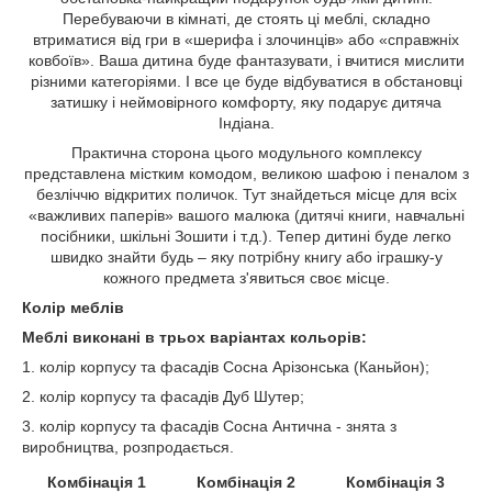
Перебуваючи в кімнаті, де стоять ці меблі, складно
втриматися від гри в «шерифа і злочинців» або «справжніх
ковбоїв». Ваша дитина буде фантазувати, і вчитися мислити
різними категоріями. І все це буде відбуватися в обстановці
затишку і неймовірного комфорту, яку подарує дитяча
Індіана.
Практична сторона цього модульного комплексу
представлена містким комодом, великою шафою і пеналом з
безліччю відкритих поличок. Тут знайдеться місце для всіх
«важливих паперів» вашого малюка (дитячі книги, навчальні
посібники, шкільні Зошити і т.д.). Тепер дитині буде легко
швидко знайти будь – яку потрібну книгу або іграшку-у
кожного предмета з'явиться своє місце.
Колір меблів
Меблі виконані в трьох варіантах кольорів:
1. колір корпусу та фасадів Сосна Арізонська (Каньйон);
2. колір корпусу та фасадів Дуб Шутер;
3. колір корпусу та фасадів Сосна Антична - знята з
виробництва, розпродається.
Комбінація 1
Комбінація 2
Комбінація 3