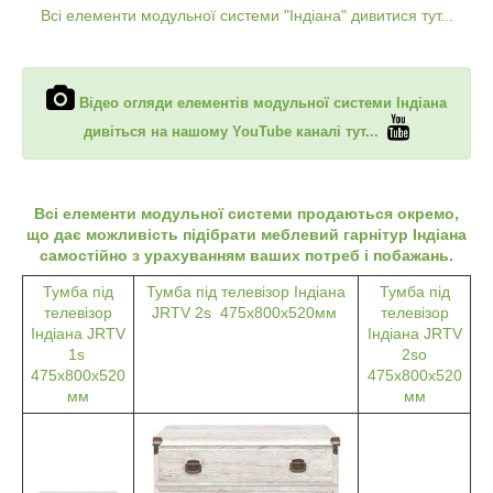
Всі елементи модульної системи "Індіана" дивитися тут...
Відео огляди елементів модульної системи Індіана
дивіться на нашому YouTube каналі тут...
Всі елементи модульної системи продаються окремо,
що дає можливість підібрати меблевий гарнітур Індіана
самостійно з урахуванням ваших потреб і побажань.
Тумба під
Тумба під телевізор Індіана
Тумба під
телевізор
JRTV 2s 475х800х520мм
телевізор
Індіана JRTV
Індіана JRTV
1s
2so
475х800х520
475х800х520
мм
мм