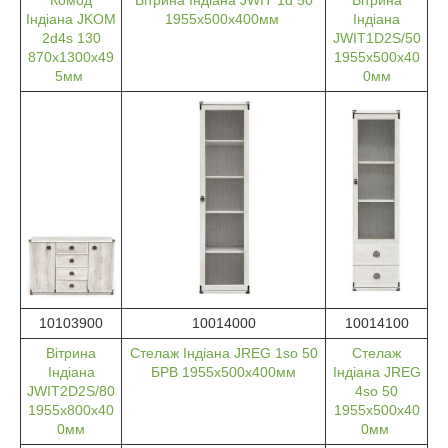
Індіана JKOM
1955х500х400мм
Індіана
2d4s 130
JWIT1D2S/50
870х1300х49
1955х500х40
5мм
0мм
10103900
10014000
10014100
Вітрина
Стелаж Індіана JREG 1so 50
Стелаж
Індіана
БРВ 1955х500х400мм
Індіана JREG
JWIT2D2S/80
4so 50
1955х800х40
1955х500х40
0мм
0мм