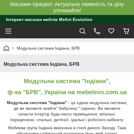
Магазин працює! Актуальну наявність та ціну
уточнюйте!
Інтернет-магазин меблів Меблі Evolution
Модульна система Індіана, БРВ
Модульна система Індіана, БРВ
Модульна система "Індіана",
ф-ка "БРВ", Україна на mebelevo.com.ua
Модульна система "Індіана"
- це єдина модульна система,
де ви зможете знайти" бабусину " скриню. Ви зможете
скласти інтер'єр будь-якого приміщення: вітальні,
передпокою, спальні, дитячої, їдальні і робочого кабінету.
Меблева група Індіана виконана в стилі дикого Заходу. Така
обстановка-найкращий подарунок будь-якій дитині.