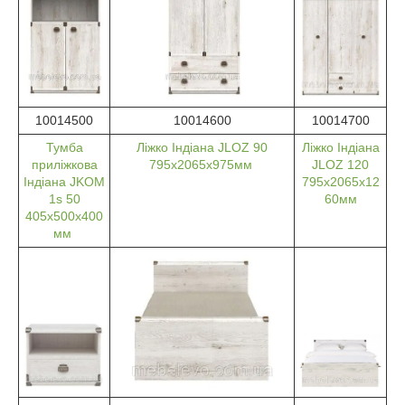
10014500
10014600
10014700
Тумба
Ліжко Індіана JLOZ 90
Ліжко Індіана
приліжкова
795х2065х975мм
JLOZ 120
Індіана JKOM
795х2065х12
1s 50
60мм
405х500х400
мм