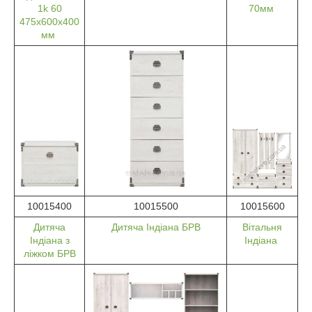
1k 60
70мм
475х600х400
мм
10015400
10015500
10015600
Дитяча
Дитяча Індіана БРВ
Вітальня
Індіана з
Індіана
ліжком БРВ