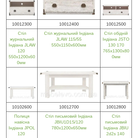
10012300
10012400
10012500
Стіл
Стіл журнальний Індіана
Стіл обідній
журнальний
JLAW 115/55
Індіана JSTO
Індіана JLAW
550х1150х600мм
130 170
120
765х1300х80
550х1200х60
0мм
0мм
10102600
10012700
10012800
Полиця
Стіл письмовий Індіана
Стіл
навісна
JBIU1D1S/120
письмовий
Індіана JPOL
780х1200х650мм
Індіана JBIU
120
2d2s 140