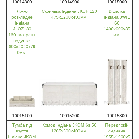
10014800
10014900
10015000
Ліжко
Скринька Індіана JKUF 120
Вішалка
розкладне
475х1200х490мм
Індіана JWIE
Індіана
60
JLOZ_80
1400х600х35
160+матрац+
мм
подушки
600х2020х79
0мм
10015100
10015200
10015300
Тумба під
Комод Індіана JKOM 6s 50
Передпокій
взуття
1265х500х400мм
Индиана
Індіана JKOM
1955х1900х5