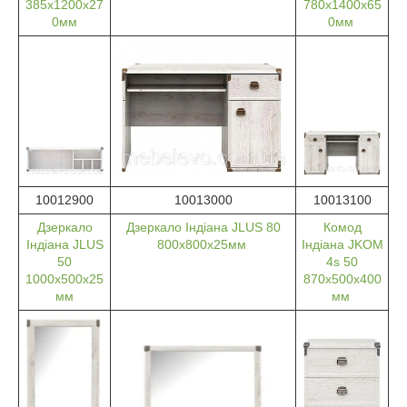
385х1200х27
780х1400х65
0мм
0мм
10012900
10013000
10013100
Дзеркало
Дзеркало Індіана JLUS 80
Комод
Індіана JLUS
800х800х25мм
Індіана JKOM
50
4s 50
1000х500х25
870х500х400
мм
мм