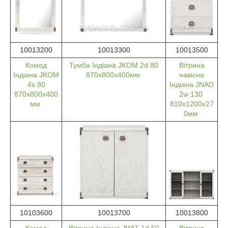
10013200
10013300
10013500
Комод
Тумба Індіана JKOM 2d 80
Вітрина
Індіана JKOM
870х800х400мм
навісна
4s 80
Індіана JNAD
870х800х400
2w 130
мм
810х1200х27
0мм
10103600
10013700
10013800
Комод
Вітрина Індіана JWIT 1d 50
Вітрина