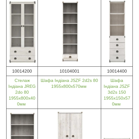
10014200
10104001
10014400
Стелаж
Шафа Індіана JSZF 2d2s 80
Шафа
Індіана JREG
1955х800х570мм
Індіана JSZF
2do 80
3d2s 150
1955х800х40
1955х150х57
0мм
0мм