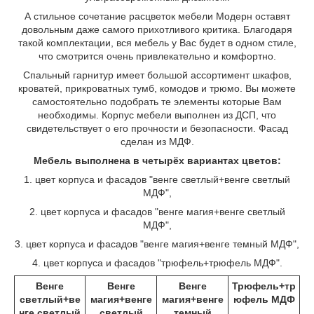
А стильное сочетание расцветок мебели Модерн оставят
довольным даже самого прихотливого критика. Благодаря
такой комплектации, вся мебель у Вас будет в одном стиле,
что смотрится очень привлекательно и комфортно.
Спальный гарнитур имеет большой ассортимент шкафов,
кроватей, прикроватных тумб, комодов и трюмо. Вы можете
самостоятельно подобрать те элементы которые Вам
необходимы. Корпус мебели выполнен из ДСП, что
свидетельствует о его прочности и безопасности. Фасад
сделан из МДФ.
Мебель выполнена в четырёх вариантах цветов:
1. цвет корпуса и фасадов "венге светлый+венге светлый
МДФ",
2. цвет корпуса и фасадов "венге магия+венге светлый
МДФ",
3. цвет корпуса и фасадов "венге магия+венге темный МДФ",
4. цвет корпуса и фасадов "трюфель+трюфель МДФ".
Венге
Венге
Венге
Трюфель+тр
светлый+ве
магия+венге
магия+венге
юфель МДФ
нге светлый
светлый
темный