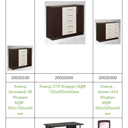
20020100
20020200
20020300
Комод
Комод 3ТВ Модерн МДФ
Комод -
бельевой 3Б
730х800х440мм
трюмо 4АЗ
Модерн
Модерн
МДФ
МДФ
900х700х440
900х500х440
мм
мм