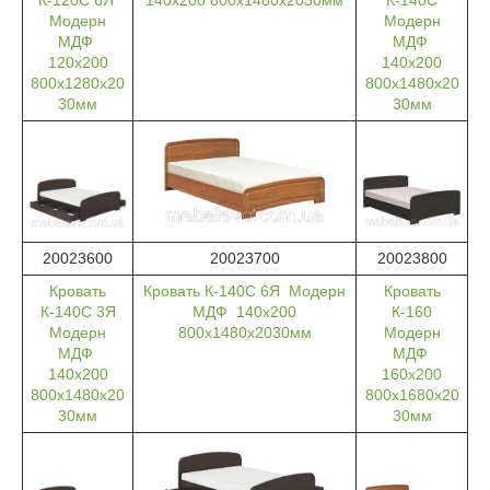
К-120С 6Я
140х200 800х1480х2030мм
К-140С
Модерн
Модерн
МДФ
МДФ
120х200
140х200
800х1280х20
800х1480х20
30мм
30мм
20023600
20023700
20023800
Кровать
Кровать К-140С 6Я Модерн
Кровать
К-140С 3Я
МДФ 140х200
К-160
Модерн
800х1480х2030мм
Модерн
МДФ
МДФ
140х200
160х200
800х1480х20
800х1680х20
30мм
30мм