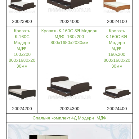
20023900
20024000
20024100
Кровать
Кровать К-160С 3Я Модерн
Кровать
К-160С
МДФ 160х200
К-160С 6Я
Модерн
800х1680х2030мм
Модерн
МДФ
МДФ
160х200
160х200
800х1680х20
800х1680х20
30мм
30мм
20024200
20024300
20024400
Спальня комплект 4Д Модерн МДФ