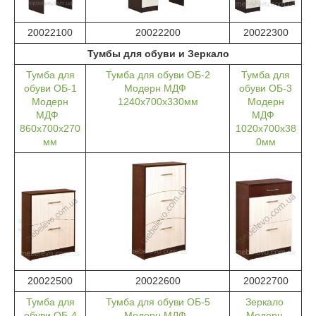
20022100
20022200
20022300
Тумбы для обуви и Зеркало
Тумба для
Тумба для обуви ОБ-2
Тумба для
обуви ОБ-1
Модерн МДФ
обуви ОБ-3
Модерн
1240х700х330мм
Модерн
МДФ
МДФ
860х700х270
1020х700х38
мм
0мм
20022500
20022600
20022700
Тумба для
Тумба для обуви ОБ-5
Зеркало
обуви ОБ-4
Модерн МДФ
Модерн