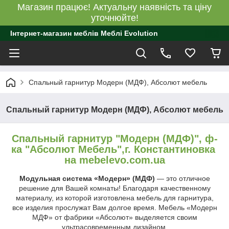
Магазин працює! Актуальну наявність та ціну
уточнюйте!
Інтернет-магазин меблів Меблі Evolution
Спальный гарнитур Модерн (МДФ), Абсолют мебель
Спальный гарнитур Модерн (МДФ), Абсолют мебель
Спальный гарнитур "Модерн (МДФ)", ф-
ка "Абсолют Мебель",г. Константиновка
на mebelevo.com.ua
Модульная система «Модерн»
(МДФ)
― это отличное
решение для Вашей комнаты! Благодаря качественному
материалу, из которой изготовлена мебель для гарнитура,
все изделия прослужат Вам долгое время. Мебель «Модерн
МДФ» от фабрики «Абсолют» выделяется своим
ультрасовременным дизайном.