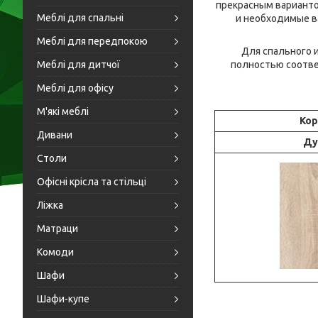
прекрасным варианто
Меблі для спальні
и необходимые в
Меблі для передпокою
Для спального и
Меблі для дитчої
полностью соотве
Меблі для офісу
М'які меблі
Кор
Дивани
Ду
Столи
Офісні крісла та стільці
Ліжка
Матраци
Комоди
Шафи
Шафи-купе