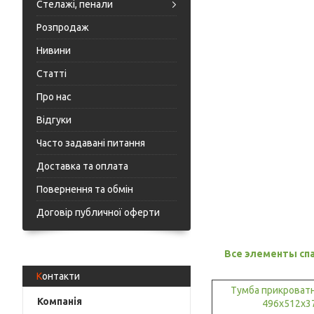
Стелажі, пенали
Розпродаж
Нивини
Статті
Про нас
Відгуки
Часто задавані питання
Доставка та оплата
Повернення та обмін
Договір публичної оферти
Все элементы сп
Контакти
Тумба прикроват
496х512х3