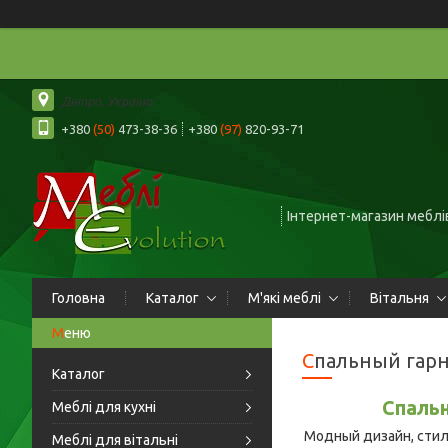
Дніпро, Україна
+380
(50)
473-38-36
+380
(97)
820-93-71
Інтернет-магазин меблів
Головна
Каталог
М'які меблі
Вітальня
Спальный гарн
Каталог
Спальн
Меблі для кухні
Модный дизайн, стил
Меблі для вітальні