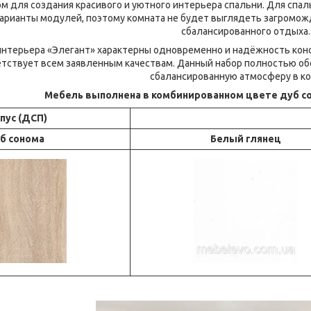
м для создания красивого и уютного интерьера спальни. Для спа
арианты модулей, поэтому комната не будет выглядеть загроможд
сбалансированного отдыха.
нтерьера «Элегант» характерны одновременно и надёжность констр
тствует всем заявленным качествам. Данный набор полностью обе
сбалансированную атмосферу в ко
Мебель выполнена в комбинированном цвете дуб с
пус (ДСП)
б сонома
Белый глянец