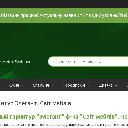
Магазин працює! Актуальну наявність та ціну уточнюйте!
 Меблі Evolution
Кухня
Спальня
Передпокій
Дитяча
итур Элегант, Світ меблів
ый гарнитур "Элегант",ф-ка "Світ меблів", Че
ьное сочетание цветов, высокая функциональность и практичност