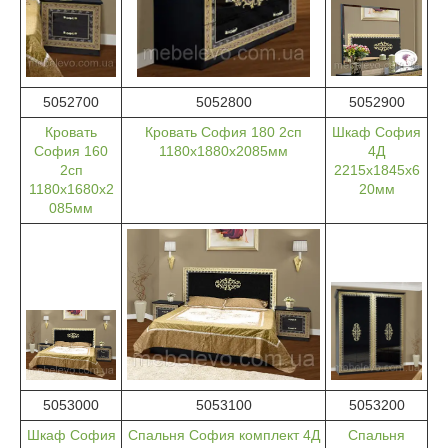
5052700
5052800
5052900
Кровать
Кровать София 180 2сп
Шкаф София
София 160
1180х1880х2085мм
4Д
2сп
2215х1845х6
1180х1680х2
20мм
085мм
5053000
5053100
5053200
Шкаф София
Спальня София комплект 4Д
Спальня