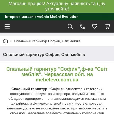
Магазин працює! Актуальну наявність та ціну
уточнюйте!
Інтернет-магазин меблів Меблі Evolution
Спальный гарнитур София, Світ меблів
Спальный гарнитур София, Світ меблів
Спальный гарнитур "София",ф-ка "Світ
меблів", Черкасская обл. на
mebelevo.com.ua
С
пальный гарнитур «София»
относится к категории
совокупности предметов интерьера, каждый из которых
обладает одновременно и запоминающимся изысканным
дизайном, и функциональной практичностью, которая
занимает далеко не последнее место при выборе мебели в
свой дом. Фасадные элементы отдельных компонентов