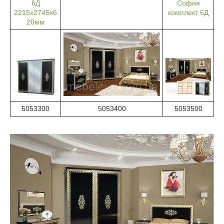
6Д
София
2215х2745х6
комплект 6Д
20мм
5053300
5053400
5053500