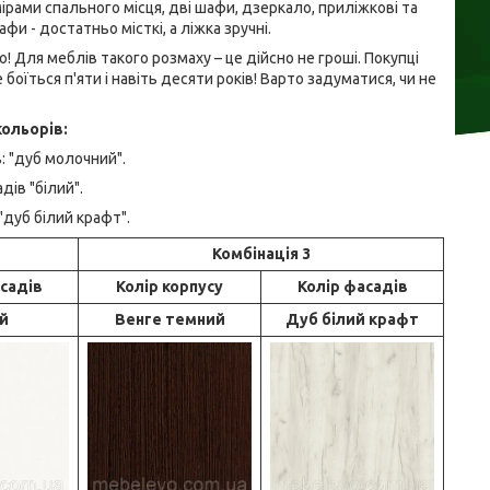
мірами спального місця, дві шафи, дзеркало, приліжкові та
и - достатньо місткі, а ліжка зручні.
 Для меблів такого розмаху – це дійсно не гроші. Покупці
боїться п'яти і навіть десяти років! Варто задуматися, чи не
кольорів:
в: "дуб молочний".
дів "білий".
"дуб білий крафт".
Комбінація 3
садів
Колір корпусу
Колір фасадів
й
Венге темний
Дуб білий крафт