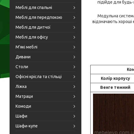
підійде для будь-
Меблі для спальні
Модульна система 
Меблі для передпокою
відзначають хороші е
Меблі для дитчої
Меблі для офісу
М'які меблі
Дивани
Столи
Ком
Офісні крісла та стільці
Колір корпусу
Ліжка
Венге темний
Матраци
Комоди
Шафи
Шафи-купе