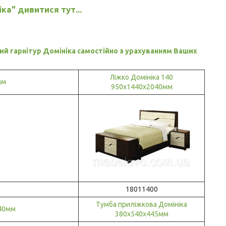
ка" дивитися тут...
ий гарнітур Домініка самостійно з урахуванням Ваших
Ліжко Домініка 140
мм
950х1440х2040мм
18011400
Тумба приліжкова Домініка
040мм
380х540х445мм