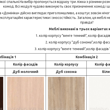
якої спальні.На вибір пропонується відразу три ліжка з різними роз
комод. Всі модулі чудово виконують своє призначення: комод і шаф
«Домініка» дійсно виглядає приголомшливо, а коштує зовсім нічого!
ксплуатаційні характеристики і зносостійкість. Загалом, ця меблі не 
правда?
Меблі виконані в трьох варіантах 
1. колір корпусу "венге темний", колір фасаді
2. колір корпусу "дуб сонома",колір фаса
3. колір корпусу "венге темний",колір фасадів 
бінація 1
Комбінація 2
Колір фасадів
Колір корпусу
Колір фа
Дуб молочний
Дуб сонома
Біли