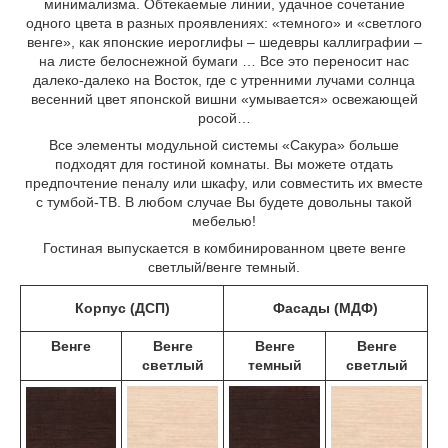
минимализма. Обтекаемые линии, удачное сочетание
одного цвета в разных проявлениях: «темного» и «светлого
венге», как японские иероглифы – шедевры каллиграфии –
на листе белоснежной бумаги … Все это переносит нас
далеко-далеко на Восток, где с утренними лучами солнца
весенний цвет японской вишни «умывается» освежающей
росой…
Все элементы модульной системы «Сакура» больше
подходят для гостиной комнаты. Вы можете отдать
предпочтение пеналу или шкафу, или совместить их вместе
с тумбой-ТВ. В любом случае Вы будете довольны такой
мебелью!
Гостиная выпускается в комбинированном цвете венге
светлый/венге темный.
Корпус (ДСП)
Фасады (МДФ)
Венге
Венге
Венге
Венге
светлый
темный
светлый