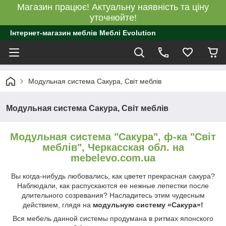
Магазин працює! Актуальну наявність та ціну
уточнюйте!
Інтернет-магазин меблів Меблі Evolution
Модульная система Сакура, Світ меблів
Модульная система Сакура, Світ меблів
Модульная система "Сакура", ф-ка "Світ
меблів", Черкасская обл. на
mebelevo.com.ua
Вы когда-нибудь любовались, как цветет прекрасная сакура?
Наблюдали, как распускаются ее нежные лепестки после
длительного созревания? Насладитесь этим чудесным
действием, глядя на
модульную систему «Сакура»!
Вся мебель данной системы продумана в ритмах японского