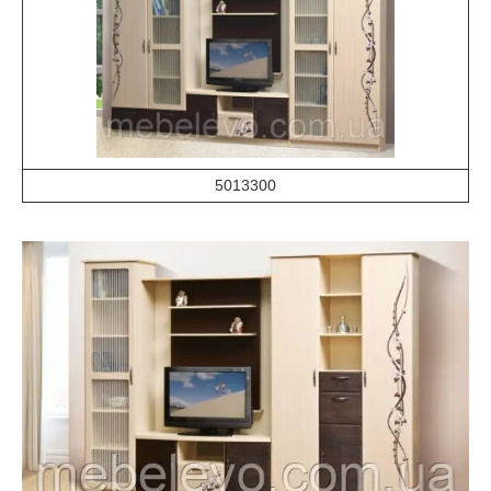
5013300