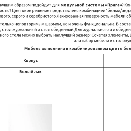
илучшим образом подойдут для
модульной системы «Прага»
? Ко
ость"! Цветовое решение представлено комбинацией "белый/индас
вого, серого и серебристого.Лакированная поверхность мебели о
только неповторимым шармом, но и очень функциональна. В соста
, стол журнальный и стол обеденный.Для журнального и и обеде
енного стола можно выбрать наилучший размер! Сочетая элементы,
или набор мебели в столову
Мебель выполнена в комбинированном цвете бел
Корпус
Белый лак