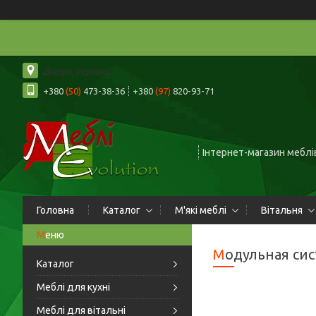
Дніпро, Україна
+380
(50)
473-38-36
+380
(97)
820-93-71
Інтернет-магазин меблів
Головна
Каталог
М'які меблі
Вітальня
Модульная сис
Каталог
Меблі для кухні
Меблі для вітальні