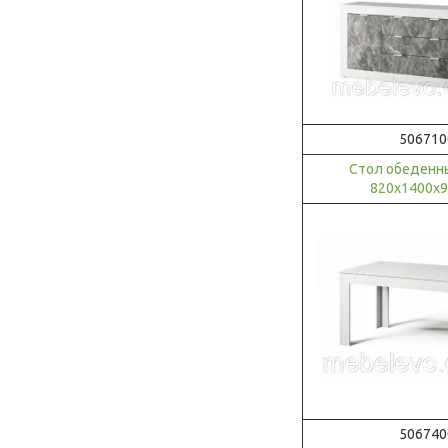
506710
Стол обеденн
820х1400х
506740