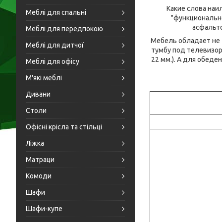
Какие слова на
Меблі для спальні
"функциональн
асфальто
Меблі для передпокою
Мебель обладает не 
Меблі для дитчої
тумбу под телевизор
22 мм.). А для обед
Меблі для офісу
М'які меблі
Дивани
Столи
Офісні крісла та стільці
Ліжка
Матраци
Комоди
Шафи
Шафи-купе