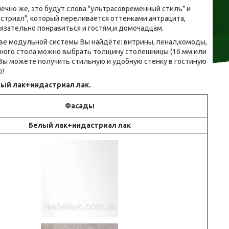
нечно же, это будут слова "ультрасовременный стиль" и
триал", который переливается оттенками антрацита,
бязательно понравиться и гостям,и домочадцам.
ве модульной системы Вы найдёте: витрины, пенал,комоды,
нного стола можно выбрать толщину столешницы (16 мм.или
 Вы можете получить стильную и удобную стенку в гостиную
ю!
ый лак+индастриал лак.
Фасады
Белый лак+индастриал лак