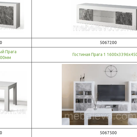
0
5067200
ый Прага
Гостиная Прага 1 1600х3396х4
900мм
0
5067500