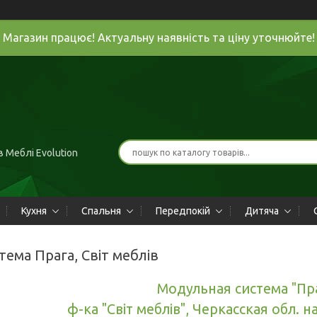
Магазин працює! Актуальну наявність та ціну уточнюйте!
 Меблі Evolution
Кухня
Спальня
Передпокій
Дитяча
тема Прага, Світ меблів
Модульная система "Пра
ф-ка "Світ меблів", Черкасская обл. 