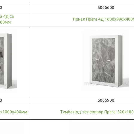
0
5066600
а 4Д Ск
Пенал Прага 4Д 1600х996х40
400мм
0
5066900
50х2000х400мм
Тумба под телевизор Прага 520х18