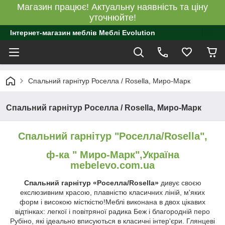
Магазин працює! Актуальну наявність та ціну
уточнюйте!
Інтернет-магазин меблів Меблі Evolution
Спальний гарнітур Роселла / Rosella, Миро-Марк
Спальний гарнітур Роселла / Rosella, Миро-Марк
Спальний гарнітур "Роселла/Rosella",
ф-ка "
Миро-Марк",Україна
mebelevo.com.ua
Спальний гарнітур «Роселла/Rosella»
дивує своєю
екслюзивним красою, плавністю класичних ліній, м'яких
форм і високою місткістю!Меблі виконана в двох цікавих
відтінках: легкої і повітряної радика Беж і благородній перо
Рубіно, які ідеально вписуються в класичні інтер'єри. Глянцеві