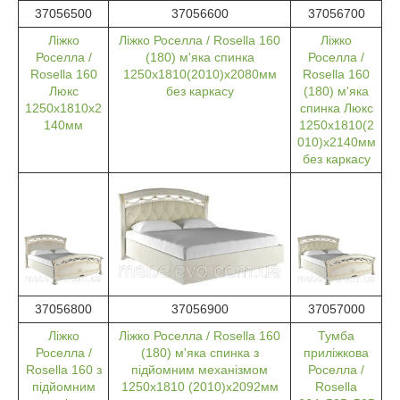
37056500
37056600
37056700
Ліжко
Ліжко Роселла / Rosella 160
Ліжко
Роселла /
(180) м'яка спинка
Роселла /
Rosella 160
1250х1810(2010)х2080мм
Rosella 160
Люкс
без каркасу
(180) м'яка
1250х1810х2
спинка Люкс
140мм
1250х1810(2
010)х2140мм
без каркасу
37056800
37056900
37057000
Ліжко
Ліжко Роселла / Rosella 160
Тумба
Роселла /
(180) м'яка спинка з
приліжкова
Rosella 160 з
підйомним механізмом
Роселла /
підйомним
1250х1810 (2010)х2092мм
Rosella