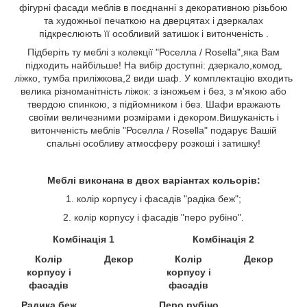
фігурні фасади меблів в поєднанні з декоративною різьбою
та художньої печаткою на дверцятах і дзеркалах
підкреслюють її особливий затишок і витонченість .
Підберіть ту меблі з колекції "Роселла / Rosella",яка Вам
підходить найбільше! На вибір доступні: дзеркало,комод,
ліжко, тумба приліжкова,2 види шаф. У комплектацію входить
велика різноманітність ліжок: з ізножьем і без, з м'якою або
твердою спинкою, з підйомником і без. Шафи вражають
своїми величезними розмірами і декором.Вишуканість і
витонченість меблів "Роселла / Rosella" подарує Вашій
спальні особливу атмосферу розкоші і затишку!
Меблі виконана в двох варіантах кольорів:
1. колір корпусу і фасадів "радіка беж";
2. колір корпусу і фасадів "перо рубіно".
Комбінація 1
Комбінація 2
Колір
Декор
Колір
Декор
корпусу і
корпусу і
фасадів
фасадів
Радика беж
Перо рубіно