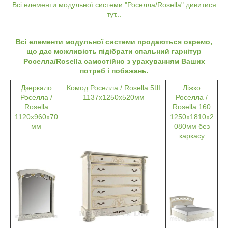
Всі елементи модульної системи "Роселла/Rosella" дивитися
тут...
Всі елементи модульної системи продаються окремо,
що дає можливість підібрати спальний гарнітур
Роселла/Rosella самостійно з урахуванням Ваших
потреб і побажань.
Дзеркало
Комод Роселла / Rosella 5Ш
Ліжко
Роселла /
1137х1250х520мм
Роселла /
Rosella
Rosella 160
1120х960х70
1250х1810х2
мм
080мм без
каркасу