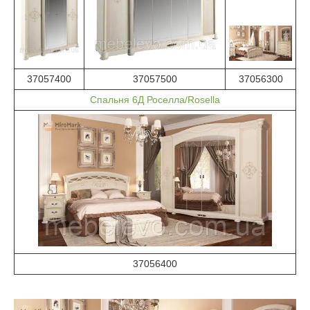
37057400
37057500
37056300
Спальня 6Д Роселла/Rosella
37056400