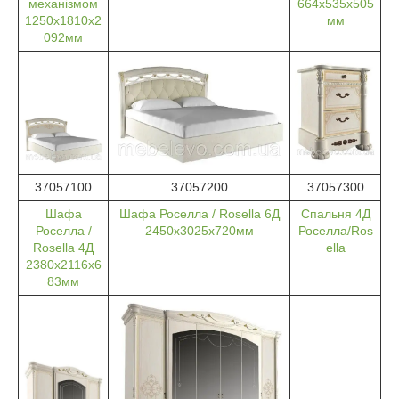
механізмом
664х535х505
1250х1810х2
мм
092мм
37057100
37057200
37057300
Шафа
Шафа Роселла / Rosella 6Д
Спальня 4Д
Роселла /
2450х3025х720мм
Роселла/Ros
Rosella 4Д
ella
2380х2116х6
83мм