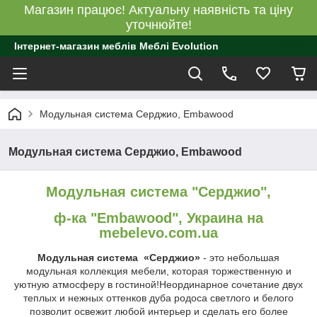
Магазин працює! Актуальну наявність та ціну
уточнюйте!
Інтернет-магазин меблів Меблі Evolution
Модульная система Серджио, Embawood
Модульная система Серджио, Embawood
Модульная система "Серджио",
ф-ка "Embawood", Украина на
mebelevo.com.ua
Модульная система
«Серджио»
- это небольшая
модульная коллекция мебели, которая торжественную и
уютную атмосферу в гостиной!Неординарное сочетание двух
теплых и нежных оттенков дуба родоса светлого и белого
позволит освежит любой интерьер и сделать его более