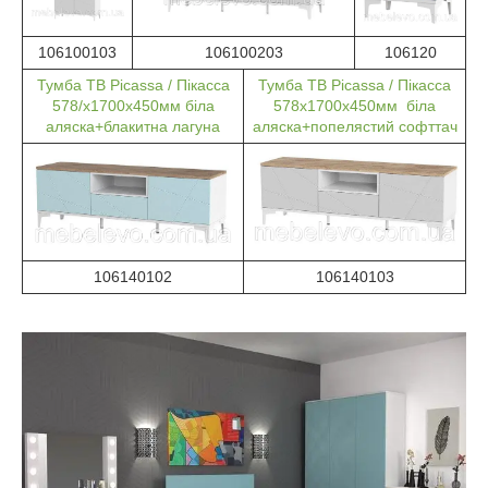
106100103
106100203
106120
Тумба ТВ Picassa / Пікасса
Тумба ТВ Picassa / Пікасса
578/x1700x450мм біла
578x1700x450мм біла
аляска+блакитна лагуна
аляска+попелястий софттач
106140102
106140103