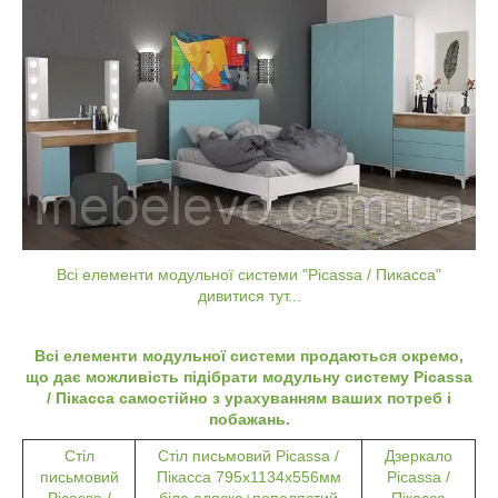
Всі елементи модульної системи "Picassa / Пикасса"
дивитися тут...
Всі
елементи
модульної
системи
продаються
окремо
,
що дає можливість підібрати модульну систему Picassa
/ Пікасса самостійно з урахуванням ваших потреб і
побажань.
Стіл
Стіл письмовий Picassa /
Дзеркало
письмовий
Пікасса 795x1134x556мм
Picassa /
Picassa /
біла аляска+попелястий
Пікасса