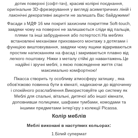
дотик поверхні (софт-тач), красиві колірні поєднання,
оригінальне 3D-фрезерування у вигляді асиметричних ліній і
лаконічні декоративні акценти не залишать Вас байдужими!
Фасади з МДФ 16 мм покриті захисним покриттям Soft-touch,
завдяки чому на поверхні не залишаються сліди від пальців,
плями та інші забруднення або потертості.На меблях
встановлені механізми прихованого монтажу з дотягами і
функцією виштовхування, завдяки чому ящики відкриваються
простим натисканням на фасад і закриваються плавно від
легкого поштовху. Ніжки з металу стійкі до навантажень.Це
надійні і зручні меблі, з якою повсякденне життя стає
максимально комфортною!
Пікасса створить ту особливу атмосферу затишку , яка
обов'язково повинна бути в кімнаті, надихаючи до відпочинку
і спокійного розслаблення.Використовуйте цю систему як
Меблі для спальні, вітальні, дитячої або іншої кімнати,
доповнивши полицями, шафами тумбами, комодами та
іншими предметами інтер'єру з колекції Picassa.
Колір меблів
Меблі
виконані
в наступних
кольорах
:
1.Білий супермат