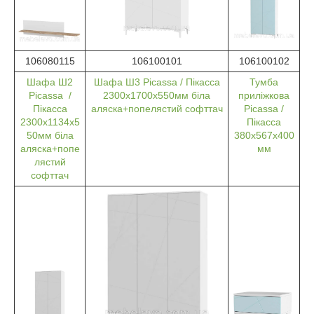
106080115
106100101
106100102
Шафа Ш2
Шафа Ш3 Picassa / Пікасса
Тумба
Picassa /
2300x1700x550мм біла
приліжкова
Пікасса
аляска+попелястий софттач
Picassa /
2300x1134x5
Пікасса
50мм біла
380x567x400
аляска+попе
мм
лястий
софттач