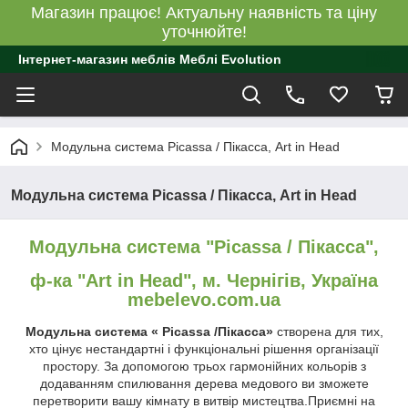
Магазин працює! Актуальну наявність та ціну
уточнюйте!
Інтернет-магазин меблів Меблі Evolution
Модульна система Picassa / Пікасса, Art in Head
Модульна система Picassa / Пікасса, Art in Head
Модульна система "Picassa / Пікасса",
ф-ка "Art in Head", м. Чернігів, Україна
mebelevo.com.ua
Модульна система « Picassa /Пікасса»
створена для тих,
хто цінує нестандартні і функціональні рішення організації
простору.
За
допомогою трьох
гармонійних
кольорів
з
додаванням спилювання дерева медового ви зможете
перетворити вашу кімнату в витвір мистецтва.Приємні на