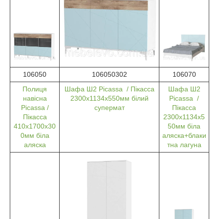
106050
106050302
106070
Полиця
Шафа Ш2 Picassa / Пікасса
Шафа Ш2
навісна
2300x1134x550мм білий
Picassa /
Picassa /
супермат
Пікасса
Пікасса
2300x1134x5
410x1700x30
50мм біла
0мм біла
аляска+блаки
аляска
тна лагуна