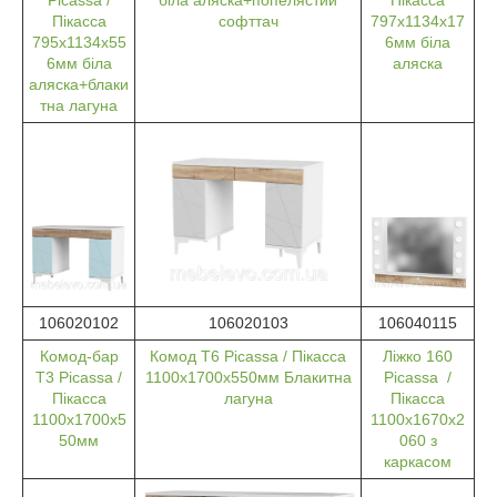
Пікасса
софттач
797x1134x17
795x1134x55
6мм біла
6мм біла
аляска
аляска+блаки
тна лагуна
106020102
106020103
106040115
Комод-бар
Комод T6 Picassa / Пікасса
Ліжко 160
Т3 Picassa /
1100x1700x550мм Блакитна
Picassa /
Пікасса
лагуна
Пікасса
1100x1700x5
1100x1670x2
50мм
060 з
каркасом