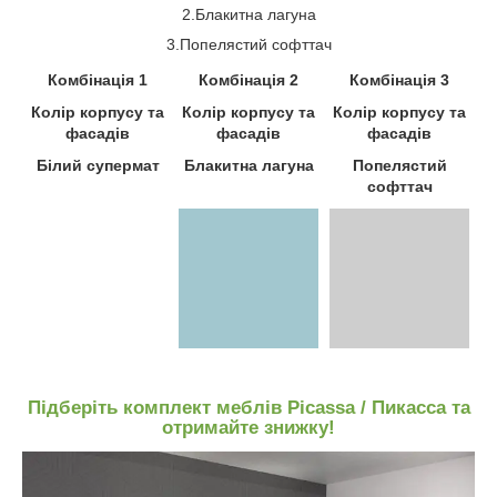
2.Блакитна лагуна
3.Попелястий софттач
Комбінація
1
Комбінація
2
Комбінація
3
Колір
корпусу
та
Колір
корпусу
та
Колір
корпусу
та
фасадів
фасадів
фасадів
Білий супермат
Блакитна лагуна
Попелястий
софттач
Підберіть комплект меблів Picassa / Пикасса та
отримайте знижку!