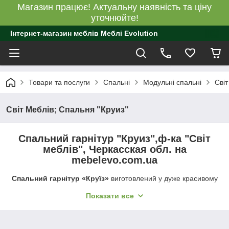
Магазин працює! Актуальну наявність та ціну
уточнюйте!
Інтернет-магазин меблів Меблі Evolution
Товари та послуги
Спальні
Модульні спальні
Світ
Світ Меблів; Спальня "Круиз"
Спальний гарнітур "Круиз",ф-ка "Світ
меблів", Черкасская обл. на
mebelevo.com.ua
Спальний гарнітур «Круїз»
виготовлений у дуже красивому
та сучасному колірному рішенні — комбінація кольору
Показати все
дерева дакар і білого. Відпочинок у такій спальні буде
надзвичайно ніжним і приємним. У ній завжди буде
надзвичайно свіжо.