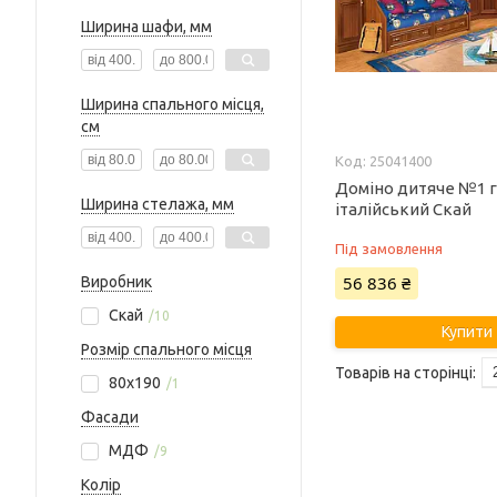
Ширина шафи, мм
Ширина спального місця,
см
25041400
Доміно дитяче №1 г
Ширина стелажа, мм
італійський Скай
Під замовлення
56 836 ₴
Виробник
Скай
10
Купити
Розмір спального місця
80х190
1
Фасади
МДФ
9
Колір