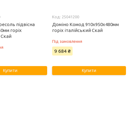
0
25041200
ресоль підвісна
Доміно Комод 910х950х480мм
50мм горіх
горіх італійський Скай
 Скай
Під замовлення
ня
9 684 ₴
Купити
Купити