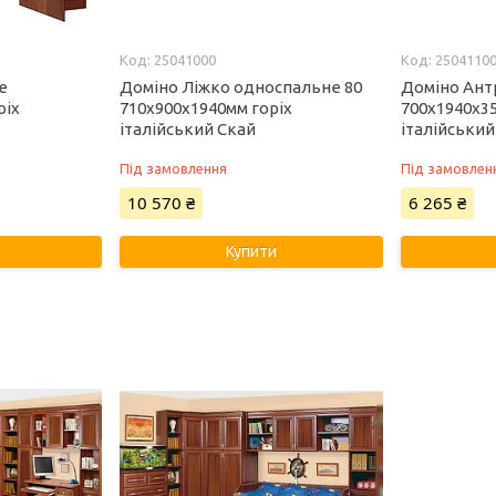
25041000
2504110
е
Доміно Ліжко односпальне 80
Доміно Ант
ріх
710х900х1940мм горіх
700х1940х3
італійський Скай
італійський
Під замовлення
Під замовлен
10 570 ₴
6 265 ₴
Купити