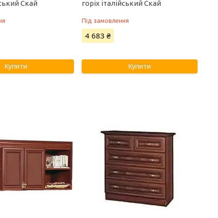
йський Скай
горіх італійський Скай
ня
Під замовлення
4 683 ₴
Купити
Купити