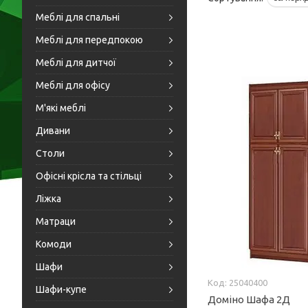
Меблі для спальні
Меблі для передпокою
Меблі для дитчої
Меблі для офісу
М'які меблі
Дивани
Столи
Офісні крісла та стільці
Ліжка
Матраци
Комоди
Шафи
25040400
Шафи-купе
Доміно Шафа 2Д