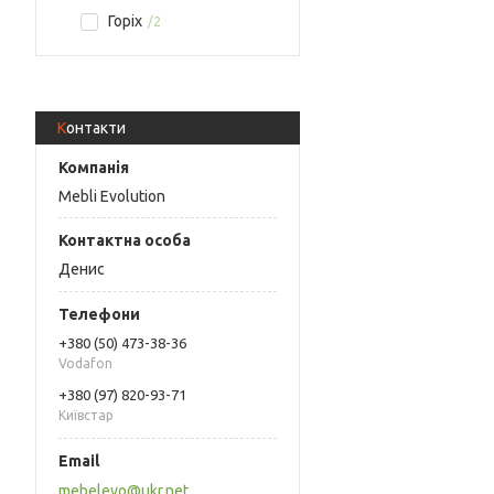
Горіх
2
Контакти
Mebli Evolution
Денис
+380 (50) 473-38-36
Vodafon
+380 (97) 820-93-71
Київстар
mebelevo@ukr.net