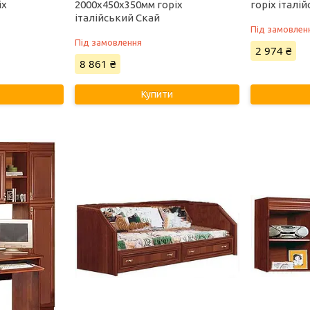
іх
2000х450х350мм горіх
горіх італі
італійський Скай
Під замовлен
Під замовлення
2 974 ₴
8 861 ₴
Купити