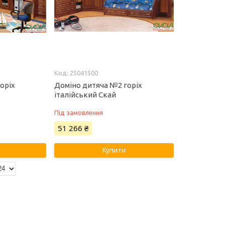
25041500
оріх
Доміно дитяча №2 горіх
італійський Скай
Під замовлення
51 266 ₴
Купити