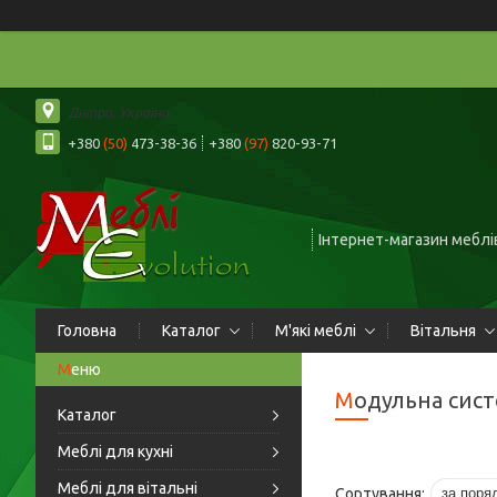
Дніпро, Україна
+380
(50)
473-38-36
+380
(97)
820-93-71
Інтернет-магазин меблів
Головна
Каталог
М'які меблі
Вітальня
Модульна сис
Каталог
Меблі для кухні
Меблі для вітальні