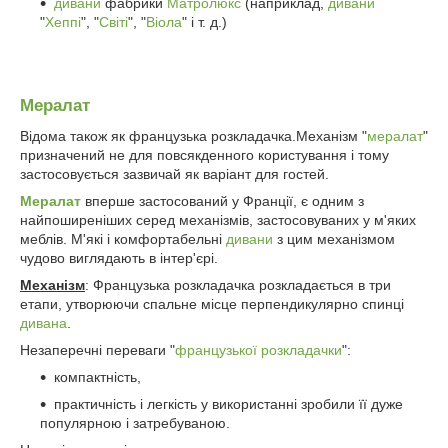
дивани
фабрики
Матролюкс
(наприклад,
дивани
"
Хеппі
", "
Світі
", "
Віола
" і т. д.)
Мералат
Відома також як французька розкладачка.Механізм "
мералат
"
призначений не для повсякденного користування і тому
застосовується зазвичай як варіант для гостей.
Мералат
вперше застосований у Франції, є одним з
найпоширеніших серед механізмів, застосовуваних у м'яких
меблів. М'які і комфортабельні
дивани
з цим механізмом
чудово виглядають в інтер'єрі.
Механізм
: Французька розкладачка розкладається в три
етапи, утворюючи спальне місце перпендикулярно спинці
дивана
.
Незаперечні переваги "
французької розкладачки
":
компактність,
практичність і легкість у використанні зробили її дуже
популярною і затребуваною.