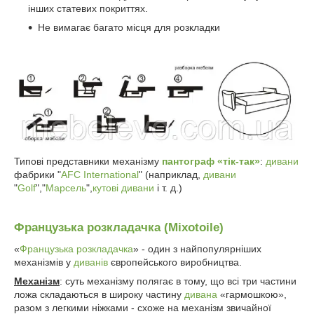
інших статевих покриттях.
Не вимагає багато місця для розкладки
Типові представники механізму
пантограф
«тік-так»
:
дивани
фабрики "
AFC International
" (наприклад,
дивани
"
Golf
","
Марсель
",
кутові дивани
і т. д.)
Французька розкладачка (Mixotoile)
«
Французька розкладачка
» - один з найпопулярніших
механізмів у
диванів
європейського виробництва.
Механізм
: суть механізму полягає в тому, що всі три частини
ложа складаються в широку частину
дивана
«гармошкою»,
разом з легкими ніжками - схоже на механізм звичайної