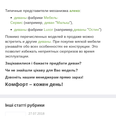
Типичные представители механизма
алеко
:
диваны
фабрики
Мебель-
Сервис
(например,
диван
"
Малыш
"),
диваны
фабрики
Luxor
(например,
диваны
"
Остин
")
Помимо перечисленных моделей в продаже можно
встретить и другие
диваны
. При покупке мягкой мебели
узнавайте обо всех особенностях ее конструкции. Это
позволит избежать неприятных сюрпризов во время
эксплуатации.
Зацікавилися і бажаєте придбати диван?
Чи не знайшли цікаву для Вас модель?
Дзвоніть нашим менеджерам прямо зараз!
Комфорт – кожен день!
Інші статті рубрики
27.07.2018