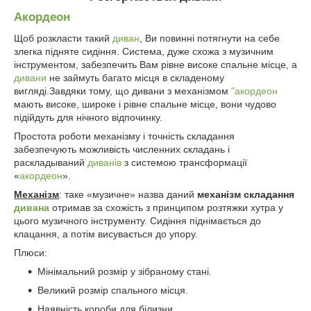
Акордеон
Щоб розкласти такий
диван
, Ви повинні потягнути на себе
злегка підняте сидіння. Система, дуже схожа з музичним
інструментом, забезпечить Вам рівне високе спальне місце, а
дивани
не займуть багато місця в складеному
вигляді.Завдяки тому, що дивани з механізмом
"акордеон
мають високе, широке і рівне спальне місце, вони чудово
підійдуть для нічного відпочинку.
Простота роботи механізму і точність складання
забезпечують можливість численних складань і
раскладываний
диванів
з системою трансформації
«
акордеон
».
Механізм
: таке «музичне» назва даний
механізм складання
дивана
отримав за схожість з принципом розтяжки хутра у
цього музичного інструменту. Сидіння піднімається до
клацання, а потім висувається до упору.
Плюси:
Мінімальний розмір у зібраному стані.
Великий розмір спального місця.
Наявність короби для білизни