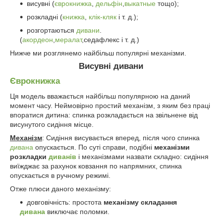
висувні (
єврокнижка
,
дельфін
,
выкатные
тощо);
розкладні (
книжка
,
клік-кляк
і т. д.);
розгортаються
дивани
.
(
акордеон
,
мералат
,седафлекс і т. д.)
Нижче ми розглянемо найбільш популярні механізми.
Висувні дивани
Єврокнижка
Ця модель вважається найбільш популярною на даний
момент часу. Неймовірно простий механізм, з яким без праці
впоратися дитина: спинка розкладається на звільнене від
висунутого сидіння місце.
Механізм
: Сидіння висувається вперед, після чого спинка
дивана
опускається. По суті справи, подібні
механізми
розкладки
диванів
і механізмами назвати складно: сидіння
виїжджає за рахунок ковзання по напрямних, спинка
опускається в ручному режимі.
Отже плюси даного механізму:
довговічність: простота
механізму складання
дивана
виключає поломки.