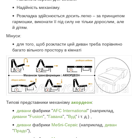
Надійність механізму.
Розкладка здійснюється досить легко – за принципом
гармошки, виконати її під силу не тільки дорослим, але
й дітям.
Мінуси:
для того, щоб розкласти цей диван треба порівняно
багато вільного простору в кімнаті
Типові представники механізму
акордеон
:
дивани
фабрики "
AFC International
" (наприклад,
дивани
"
Fusion
", "
Гавана
", "
Вуд
" і т. д.) ,
дивани
фабрики
Меблі-Сервіс
(наприклад,
диван
"
Прадо
"),