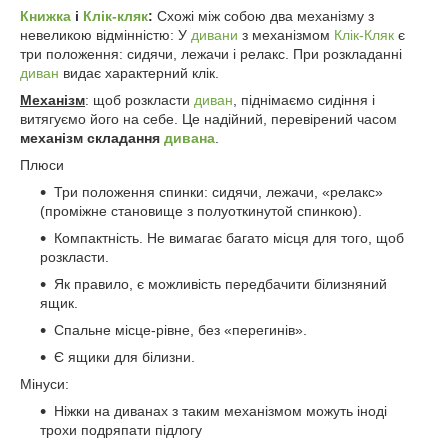
Книжка
і
Клік-кляк
:
Схожі між собою два механізму з
невеликою відмінністю: У
дивани
з механізмом
Клік-Кляк
є
три положення: сидячи, лежачи і релакс. При розкладанні
диван
видає характерний клік.
Механізм
: щоб розкласти
диван
, піднімаємо сидіння і
витягуємо його на себе. Це надійний, перевірений часом
механізм складання
дивана
.
Плюси
Три положення спинки: сидячи, лежачи, «релакс»
(проміжне становище з полуоткинутой спинкою).
Компактність. Не вимагає багато місця для того, щоб
розкласти.
Як правило, є можливість передбачити білизняний
ящик.
Спальне місце-рівне, без «перегинів».
Є ящики для білизни.
Мінуси:
Ніжки на диванах з таким механізмом можуть іноді
трохи подряпати підлогу