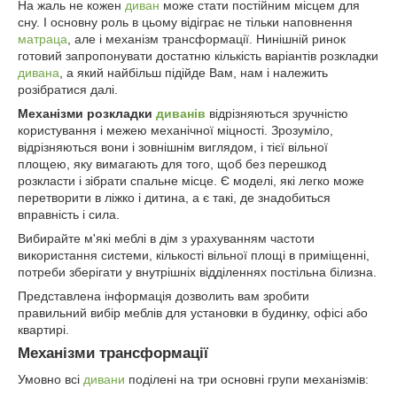
На жаль не кожен
диван
може стати постійним місцем для
сну. І основну роль в цьому відіграє не тільки наповнення
матраца
, але і механізм трансформації. Нинішній ринок
готовий запропонувати достатню кількість варіантів розкладки
дивана
, а який найбільш підійде Вам, нам і належить
розібратися далі.
Механізми розкладки
диванів
відрізняються зручністю
користування і межею механічної міцності. Зрозуміло,
відрізняються вони і зовнішнім виглядом, і тієї вільної
площею, яку вимагають для того, щоб без перешкод
розкласти і зібрати спальне місце. Є моделі, які легко може
перетворити в ліжко і дитина, а є такі, де знадобиться
вправність і сила.
Вибирайте м'які меблі в дім з урахуванням частоти
використання системи, кількості вільної площі в приміщенні,
потреби зберігати у внутрішніх відділеннях постільна білизна.
Представлена інформація дозволить вам зробити
правильний вибір меблів для установки в будинку, офісі або
квартирі.
Механізми трансформації
Умовно всі
дивани
поділені на три основні групи механізмів: