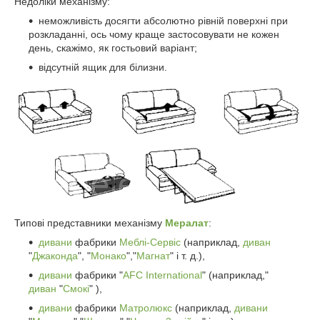
Недоліки механізму:
неможливість досягти абсолютно рівній поверхні при
розкладанні, ось чому краще застосовувати не кожен
день, скажімо, як гостьовий варіант;
відсутній ящик для білизни.
Типові представники механізму
Мералат
:
дивани
фабрики
Меблі-Сервіс
(наприклад,
диван
"
Джаконда
", "
Монако
","
Магнат
" і т. д.),
дивани
фабрики "
AFC International
" (наприклад,"
диван
"
Смокі
" ),
дивани
фабрики
Матролюкс
(наприклад,
дивани