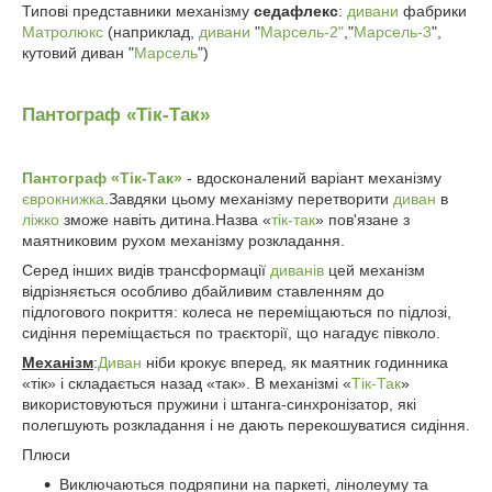
Типові представники механізму
седафлекс
:
дивани
фабрики
Матролюкс
(наприклад,
дивани
"
Марсель-2"
,"
Марсель-3
",
кутовий диван "
Марсель
")
Пантограф «Тік-Так»
Пантограф «Тік-Так»
- вдосконалений варіант механізму
єврокнижка
.Завдяки цьому механізму перетворити
диван
в
ліжко
зможе навіть дитина.Назва «
тік-так
» пов'язане з
маятниковим рухом механізму розкладання.
Серед інших видів трансформації
диванів
цей механізм
відрізняється особливо дбайливим ставленням до
підлогового покриття: колеса не переміщаються по підлозі,
сидіння переміщається по траєкторії, що нагадує півколо.
Механізм
:
Диван
ніби крокує вперед, як маятник годинника
«тік» і складається назад «так». В механізмі «
Тік-Так
»
використовуються пружини і штанга-синхронізатор, які
полегшують розкладання і не дають перекошуватися сидіння.
Плюси
Виключаються подряпини на паркеті, лінолеуму та