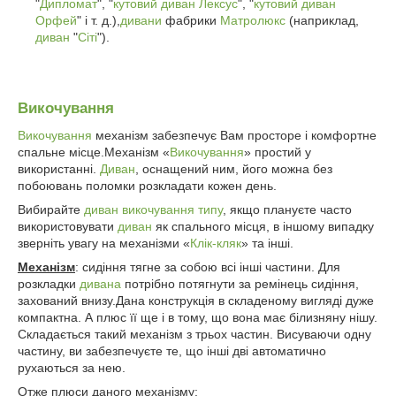
"
Дипломат
", "
кутовий диван Лексус
", "
кутовий диван
Орфей
" і т. д.),
дивани
фабрики
Матролюкс
(наприклад,
диван
"
Сіті
").
Викочування
Викочування
механізм забезпечує Вам просторе і комфортне
спальне місце.Механізм «
Викочування
» простий у
використанні.
Диван
, оснащений ним, його можна без
побоювань поломки розкладати кожен день.
Вибирайте
диван
викочування типу
, якщо плануєте часто
використовувати
диван
як спального місця, в іншому випадку
зверніть увагу на механізми «
Клік-кляк
» та інші.
Механізм
: сидіння тягне за собою всі інші частини. Для
розкладки
дивана
потрібно потягнути за ремінець сидіння,
захований внизу.Дана конструкція в складеному вигляді дуже
компактна. А плюс її ще і в тому, що вона має білизняну нішу.
Складається такий механізм з трьох частин. Висуваючи одну
частину, ви забезпечуєте те, що інші дві автоматично
рухаються за нею.
Отже плюси даного механізму: