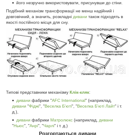
його незручно використовувати, присунувши до стіни.
Подібний механізм трансформації не менш надійний і
довговічний, а значить, розкладні
дивани
також підходять в
якості постійного місця для сну.
Типові представники механізму
Клік-кляк
:
дивани
фабрики "
AFC International
" (наприклад,
дивани
"
Фіджі
", "
Веселка Б'юті
", "
Веселка Б'юті Лайт
" і т.
д.),
дивани
фабрики
Матролюкс
(наприклад,
дивани
"
Ньюс
", "
Анрі
", "
Чарлі
" і т. д.)
Розгортаються дивани