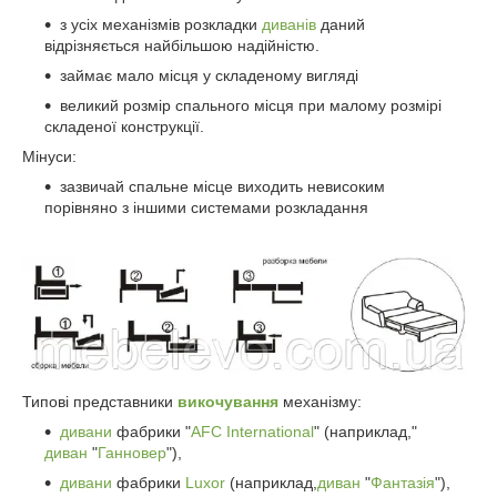
з усіх механізмів розкладки
диванів
даний
відрізняється найбільшою надійністю.
займає мало місця у складеному вигляді
великий розмір спального місця при малому розмірі
складеної конструкції.
Мінуси:
зазвичай спальне місце виходить невисоким
порівняно з іншими системами розкладання
Типові представники
викочування
механізму:
дивани
фабрики "
AFC International
" (наприклад,"
диван
"
Ганновер
"),
дивани
фабрики
Luxor
(наприклад,
диван
"
Фантазія
"),