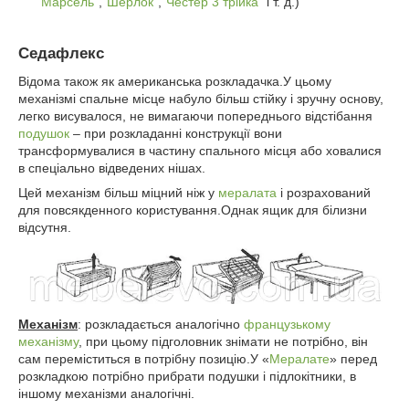
"
Марсель
","
Шерлок
","
Честер 3 трійка
" і т. д.)
Седафлекс
Відома також як американська розкладачка.У цьому
механізмі спальне місце набуло більш стійку і зручну основу,
легко висувалося, не вимагаючи попереднього відстібання
подушок
– при розкладанні конструкції вони
трансформувалися в частину спального місця або ховалися
в спеціально відведених нішах.
Цей механізм більш міцний ніж у
мералата
і розрахований
для повсякденного користування.Однак ящик для білизни
відсутня.
Механізм
: розкладається аналогічно
французькому
механізму
, при цьому підголовник знімати не потрібно, він
сам переміститься в потрібну позицію.У «
Мералате
» перед
розкладкою потрібно прибрати подушки і підлокітники, в
іншому механізми аналогічні.