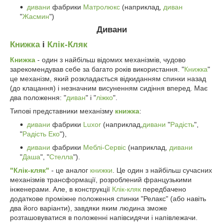
дивани
фабрики
Матролюкс
(наприклад,
диван
"
Жасмин
")
Дивани
Книжка
і
Клік-Кляк
Книжка
- один з найбільш відомих механізмів, чудово
зарекомендував себе за багато років використання. "
Книжка
"
це механізм, який розкладається відкиданням спинки назад
(до клацання) і незначним висуненням сидіння вперед. Має
два положення: "
диван
" і "
ліжко
".
Типові представники механізму
книжка
:
дивани
фабрики
Luxor
(наприклад,
дивани
"
Радість
",
"
Радість Еко
"),
дивани
фабрики
Меблі-Сервіс
(наприклад,
дивани
"
Даша
", "
Стелла
").
"Клік-кляк"
- це аналог
книжки
. Це один з найбільш сучасних
механізмів трансформації, розроблений французькими
інженерами. Але, в конструкції
Клік-кляк
передбачено
додаткове проміжне положення спинки "Релакс" (або навіть
два його варіанти), завдяки яким людина зможе
розташовуватися в положенні напівсидячи і напівлежачи.