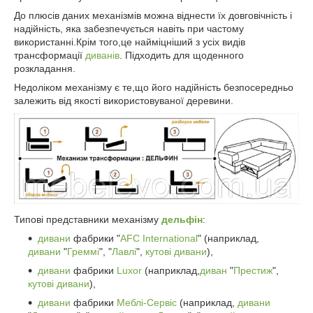
До плюсів даних механізмів можна віднести їх довговічність і
надійність, яка забезпечується навіть при частому
використанні.Крім того,це найміцніший з усіх видів
трансформації
диванів
. Підходить для щоденного
розкладання.
Недоліком механізму є те,що його надійність безпосередньо
залежить від якості використовуваної деревини.
Типові представники механізму
дельфін
:
дивани
фабрики "
AFC International
" (наприклад,
дивани
"
Греммі
", "
Лавлі
",
кутові дивани
),
дивани
фабрики
Luxor
(наприклад,
диван
"
Престиж
",
кутові дивани
),
дивани
фабрики
Меблі-Сервіс
(наприклад,
дивани