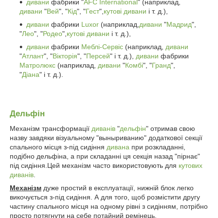
дивани
фабрики "
AFC International
" (наприклад,
дивани
"
Вей
", "
Кід
", "
Гест
",
кутові дивани
і т. д.),
дивани
фабрики
Luxor
(наприклад,
дивани
"
Мадрид
",
"
Лео
", "
Родео
",
кутові дивани
і т. д.),
дивани
фабрики
Меблі-Сервіс
(наприклад,
дивани
"
Атлант
", "
Вікторія
", "
Персей
" і т. д.),
дивани
фабрики
Матролюкс
(наприклад,
дивани
"
Комбі
", "
Гранд
",
"
Діана
" і т. д.).
Дельфін
Механізм трансформації
диванів
"
дельфін
" отримав свою
назву завдяки візуальному "выныриванию" додаткової секції
спального місця з-під сидіння
дивана
при розкладанні,
подібно дельфіна, а при складанні ця секція назад "пірнає"
під сидіння.Цей механізм часто використовують для
кутових
диванів
.
Механізм
дуже простий в експлуатації, нижній блок легко
викочується з-під сидіння. А для того, щоб розмістити другу
частину спального місця на одному рівні з сидінням, потрібно
просто потягнути на себе потайний ремінець.