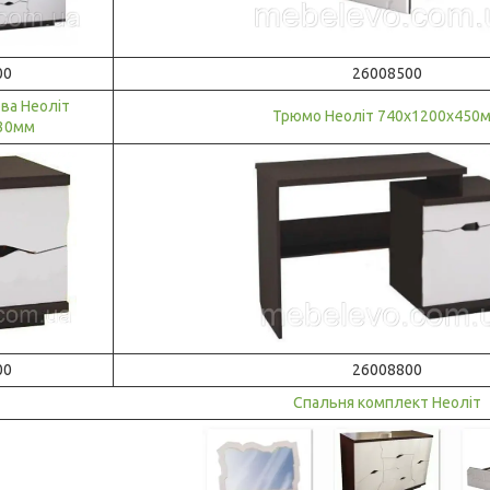
00
26008500
ва Неоліт
Трюмо Неоліт 740х1200х450
30мм
00
26008800
Спальня комплект Неоліт