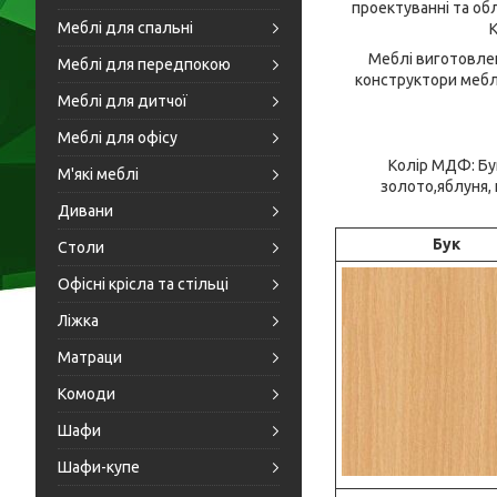
проектуванні та об
Меблі для спальні
К
Меблі виготовлен
Меблі для передпокою
конструктори меблі
Меблі для дитчої
Меблі для офісу
Колір МДФ: Бук
М'які меблі
золото,яблуня, 
Дивани
Бук
Столи
Офісні крісла та стільці
Ліжка
Матраци
Комоди
Шафи
Шафи-купе