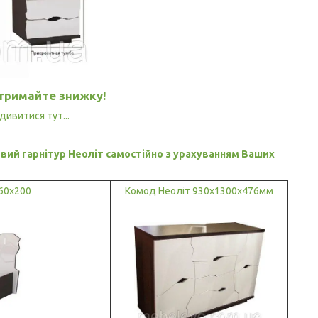
отримайте знижку!
дивитися тут...
вий гарнітур Неоліт самостійно з урахуванням Ваших
60х200
Комод Неоліт 930х1300х476мм