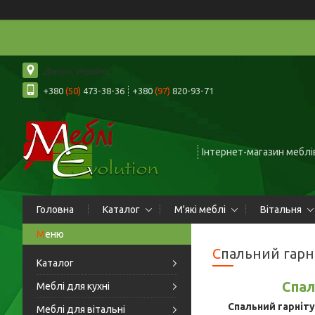
Дніпро, Україна
+380
(50)
473-38-36
+380
(97)
820-93-71
Інтернет-магазин меблів
Головна
Каталог
М'які меблі
Вітальня
Спальний гарн
Каталог
Спал
Меблі для кухні
Спальний гарніту
Меблі для вітальні