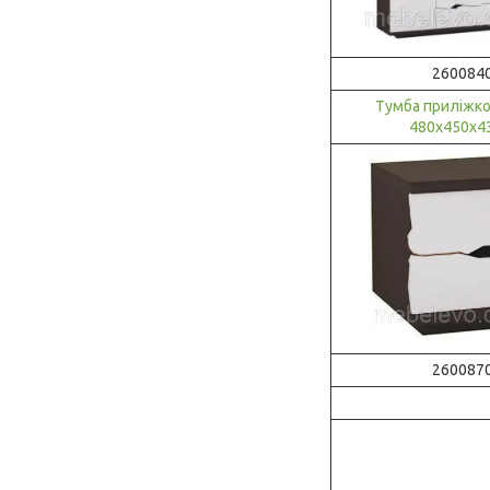
260084
Тумба приліжко
480х450х4
260087