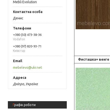
Mebli Evolution
Денис
+380 (50) 473-38-36
Vodafon
+380 (97) 820-93-71
Київстар
Фисташк
а+ венге
mebelevo@ukr.net
Дніпро, Україна
Графік роботи