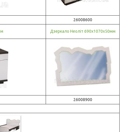
26008600
мм
Дзеркало Неоліт 690х1070х50мм
26008900