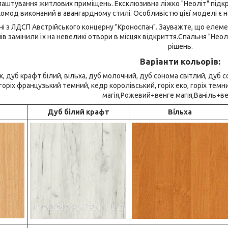
лаштування житлових приміщень. Ексклюзивна ліжко "Неоліт" підкр
омод виконаний в авангардному стилі. Особливістю цієї моделі є н
і з ЛДСП Австрійського концерну "Кроноспан". Зауважте, що елеме
в замінили їх на невеликі отвори в місцях відкриття.Спальня "Неол
рішень.
Варіанти кольорів:
, дуб крафт білий, вільха, дуб молочний, дуб сонома світлий, дуб 
горіх французький темний, кедр королівський, горіх еко, горіх темн
магія,Рожевий+венге магія,Ваніль+ве
Дуб білий крафт
Вільха