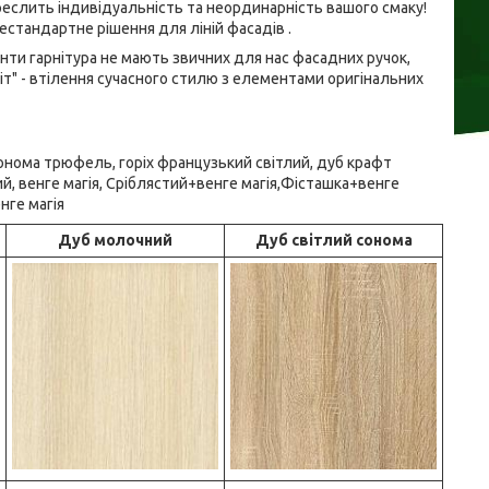
еслить індивідуальність та неординарність вашого смаку!
естандартне рішення для ліній фасадів .
нти гарнітура не мають звичних для нас фасадних ручок,
іт" - втілення сучасного стилю з елементами оригінальних
сонома трюфель, горіх французький світлий, дуб крафт
ий, венге магія, Сріблястий+венге магія,Фісташка+венге
нге магія
Дуб молочний
Дуб світлий сонома