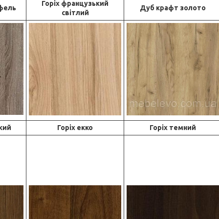
Горіх французький
фель
Дуб крафт золото
світлий
кий
Горіх екко
Горіх темний