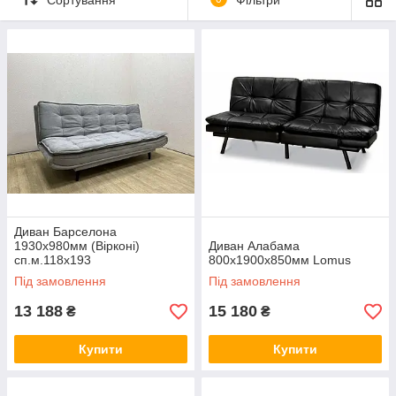
Диван Барселона
1930х980мм (Вірконі)
Диван Алабама
сп.м.118х193
800х1900х850мм Lomus
Під замовлення
Під замовлення
13 188
15 180
₴
₴
Купити
Купити