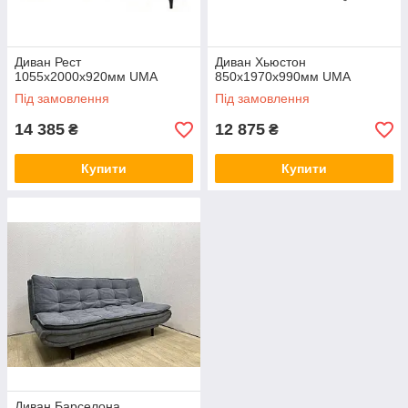
Диван Рест
Диван Хьюстон
1055х2000х920мм UMA
850х1970х990мм UMA
Під замовлення
Під замовлення
14 385
12 875
₴
₴
Купити
Купити
Диван Барселона