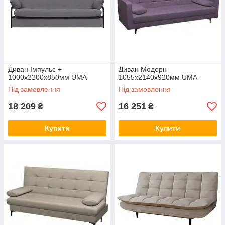
Диван Імпульс +
Диван Модерн
1000х2200х850мм UMA
1055х2140х920мм UMA
Під замовлення
Під замовлення
18 209
16 251
₴
₴
Купити
Купити