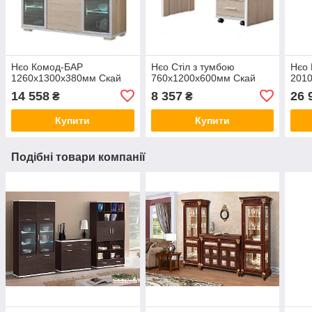
Нєо Комод-БАР
Нєо Стіл з тумбою
Нєо 
1260х1300х380мм Скай
760х1200х600мм Скай
201
14 558
8 357
26 
₴
₴
Купити
Купити
Подібні товари компанії