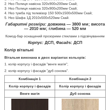
2. Нєо Полиця навісна 320х900х200мм Скай;
3. Нєо Полиця навісна 320х900х200мм Скай;
4. Нєо тумба під телевізор 150 500х1500х500мм Скай;
5. Нєо Шафа 1Д 2010х500х520мм Скай.
Габаритні розміри:
довжина ― 3800 мм; висота
― 2010 мм; глибина ― 520 мм
Комод-бар оснащений прозорими стеклами з підсвічуванням
Корпус:
ДСП,
Фасад
s
: ДСП
Колір вітальні
Вітальня виконана в двох варіантах кольорів:
1. колір корпусу і фасадів "венге магія";
2. колір корпусу і фасадів "дуб сонома".
Комбінація 1
Комбінація 2
Колір корпусу і фасадів
Колір корпусу і фасадів
Венге магія
Дуб сонома