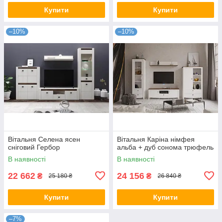
Купити
Купити
–10%
–10%
Вітальня Селена ясен
Вітальня Каріна німфея
сніговий Гербор
альба + дуб сонома трюфель
В наявності
В наявності
22 662
24 156
₴
₴
25 180 ₴
26 840 ₴
Купити
Купити
–7%