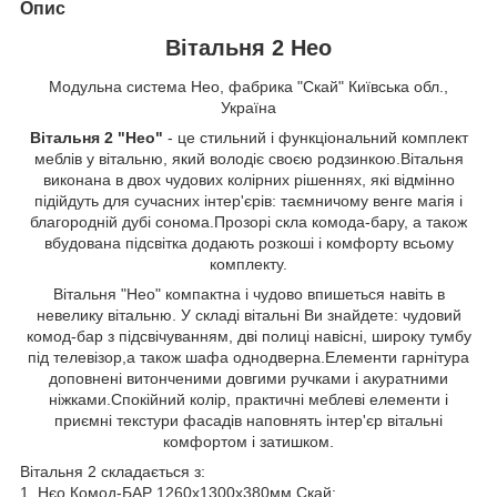
Опис
Вітальня 2 Нео
Модульна система Нео, фабрика "Скай" Київська обл.,
Україна
Вітальня 2 "Нео"
- це стильний і функціональний комплект
меблів у вітальню, який володіє своєю родзинкою.Вітальня
виконана в двох чудових колірних рішеннях, які відмінно
підійдуть для сучасних інтер'єрів: таємничому венге магія і
благородній дубі сонома.Прозорі скла комода-бару, а також
вбудована підсвітка додають розкоші і комфорту всьому
комплекту.
Вітальня "Нео" компактна і чудово впишеться навіть в
невелику вітальню. У складі вітальні Ви знайдете: чудовий
комод-бар з підсвічуванням, дві полиці навісні, широку тумбу
під телевізор,а також шафа однодверна.Елементи гарнітура
доповнені витонченими довгими ручками і акуратними
ніжками.Спокійний колір, практичні меблеві елементи і
приємні текстури фасадів наповнять інтер'єр вітальні
комфортом і затишком.
Вітальня 2 складається з:
1. Нєо Комод-БАР 1260х1300х380мм Скай;