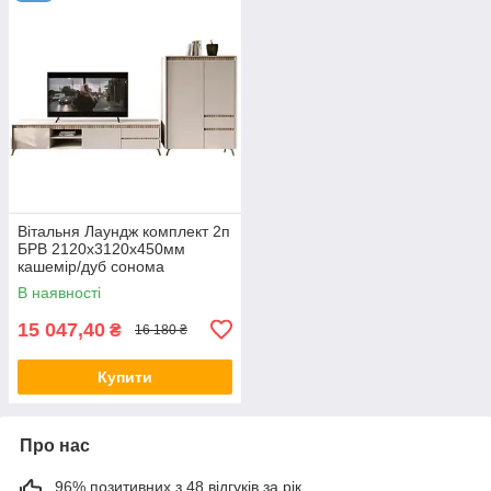
Вітальня Лаундж комплект 2п
БРВ 2120х3120х450мм
кашемір/дуб сонома
В наявності
15 047,40
₴
16 180 ₴
Купити
Про нас
96% позитивних з 48 відгуків за рік