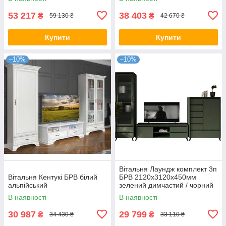
53 217
38 403
₴
₴
59 130 ₴
42 670 ₴
Купити
Купити
–10%
–10%
Вітальня Лаундж комплект 3п
Вітальня Кентукі БРВ білий
БРВ 2120х3120х450мм
альпійський
зелений димчастий / чорний
В наявності
В наявності
30 987
29 799
₴
₴
34 430 ₴
33 110 ₴