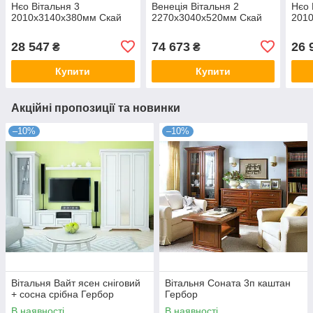
Нєо Вітальня 3
Венеція Вітальня 2
Нєо 
2010х3140х380мм Скай
2270х3040х520мм Скай
201
28 547
74 673
26 
₴
₴
Купити
Купити
Акційні пропозиції та новинки
–10%
–10%
Вітальня Вайт ясен сніговий
Вітальня Соната 3п каштан
+ сосна срібна Гербор
Гербор
В наявності
В наявності