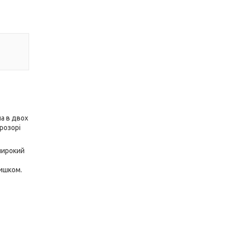
а в двох
Прозорі
 широкий
тишком.