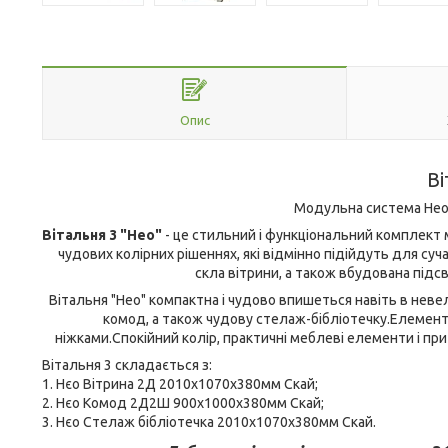
Опис
Ві
Модульна система Нео, 
Вітальня 3 "Нео"
- це стильний і функціональний комплект 
чудових колірних рішеннях, які відмінно підійдуть для суча
скла вітрини, а також вбудована підс
Вітальня "Нео" компактна і чудово впишеться навіть в неве
комод, а також чудову стелаж-бібліотечку.Елемент
ніжками.Спокійний колір, практичні меблеві елементи і пр
Вітальня 3 складається з:
1. Нєо Вітрина 2Д 2010х1070х380мм Скай;
2. Нєо Комод 2Д2Ш 900х1000х380мм Скай;
3. Нєо Стелаж бібліотечка 2010х1070х380мм Скай.