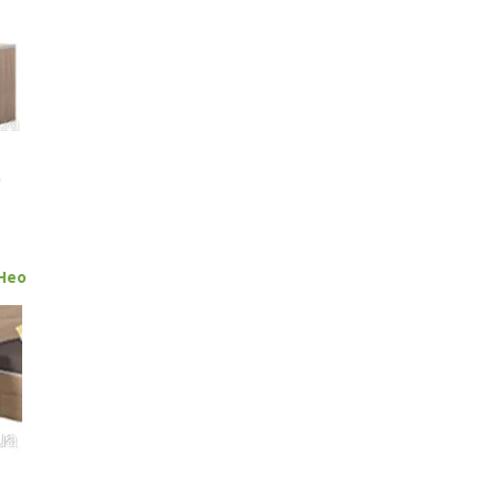
м
Нео