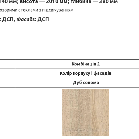
40 мм; висота ― 2010 мм; глибина ― 380 мм
озорими стеклами з підсвічуванням
:
ДСП,
Фасад
s
: ДСП
Комбінація 2
Колір корпусу і фасадів
Дуб сонома