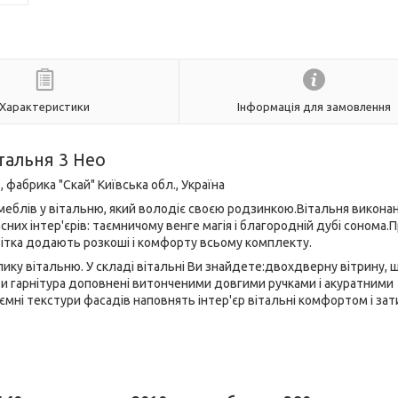
Характеристики
Інформація для замовлення
тальня 3 Нео
фабрика "Скай" Київська обл., Україна
меблів у вітальню, який володіє своєю родзинкою.Вітальня виконан
сних інтер'єрів: таємничому венге магія і благородній дубі сонома.
вітка додають розкоші і комфорту всьому комплекту.
лику вітальню. У складі вітальні Ви знайдете:двохдверну вітрину,
и гарнітура доповнені витонченими довгими ручками і акуратними
иємні текстури фасадів наповнять інтер'єр вітальні комфортом і за